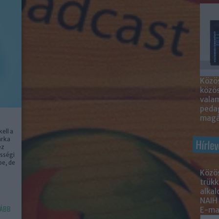
Közös
közö
valam
peda
magá
ell a
árka
Hírlev
ez
össégi
be, de
Közös
trükk
alka
NAIH
ÁBB
E-mai