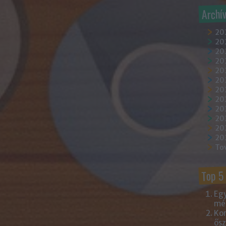
Archí
20
202
202
20
202
20
20
20
20
20
20
20
To
Top 5
Egy
mém
Kor
ősz