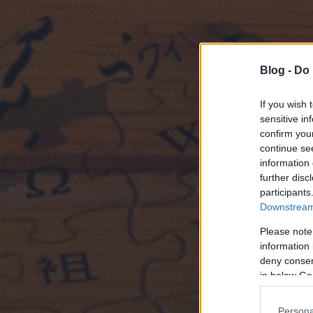
Blog -
Do 
If you wish 
sensitive in
confirm you
continue se
information 
further disc
participants
Downstream 
Please note
information 
deny consent
in below Go
Persona