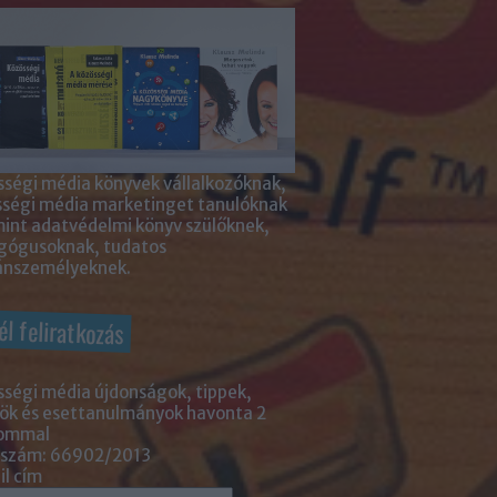
ségi média könyvek vállalkozóknak,
sségi média marketinget tanulóknak
int adatvédelmi könyv szülőknek,
gógusoknak, tudatos
nszemélyeknek.
él feliratkozás
ségi média újdonságok, tippek,
ök és esettanulmányok havonta 2
lommal
 szám: 66902/2013
l cím