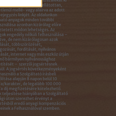
ikkben lévő tartalom 5 százalékát ki
solhatod idézőjelekkel ellátottan,
tlenül mellé- vagy aláírva az adott
ejegyzés linkjét. Az oldalunkon
ható anyagok minden további
sználása azonban kizárólag előre
ztetett módon lehetséges. Az
ok engedély nélküli felhasználása –
tve, de nem kizárólagosan azok
ását, többszörözését,
gozását, fordítását, nyilvános
ását, internet vagy más eszköz útján
nő bármilyen nyilvánossághoz
títését – szerzői jogsértésnek
ül. A jogsértés következményeként
használó a Szolgáltató írásbeli
ólítása alapján 8 napon belül 10
a/karakter, de legalább 100 000
a díj megfizetésére kötelezhető.
 teljesítése hiányában a Szolgáltató
ági úton szerezhet érvényt a
rtésből eredő anyagi kompenzációs
einek a Felhasználóval szemben.