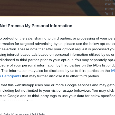
esemé
mened
Youtu
lehe
oldal
Not Process My Personal Information
alka
bátr
to opt-out of the sale, sharing to third parties, or processing of your per
formation for targeted advertising by us, please use the below opt-out s
Chatb
r selection. Please note that after your opt-out request is processed y
eing interest-based ads based on personal information utilized by us or
Szere
disclosed to third parties prior to your opt-out. You may separately opt-
Mess
losure of your personal information by third parties on the IAB’s list of
. This information may also be disclosed by us to third parties on the
IA
Participants
that may further disclose it to other third parties.
 that this website/app uses one or more Google services and may gath
including but not limited to your visit or usage behaviour. You may click 
 to Google and its third-party tags to use your data for below specifi
ogle consent section.
l Data Processing Opt Outs