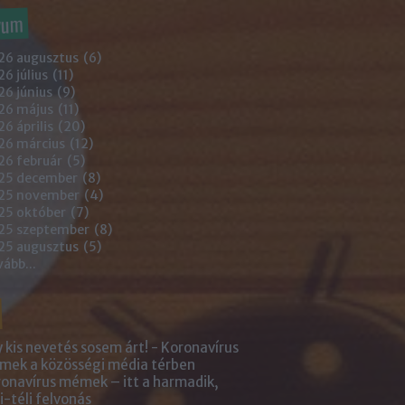
vum
26 augusztus
(
6
)
6 július
(
11
)
6 június
(
9
)
26 május
(
11
)
6 április
(
20
)
26 március
(
12
)
26 február
(
5
)
25 december
(
8
)
25 november
(
4
)
25 október
(
7
)
25 szeptember
(
8
)
25 augusztus
(
5
)
vább
...
 kis nevetés sosem árt! - Koronavírus
ek a közösségi média térben
onavírus mémek – itt a harmadik,
i-téli felvonás