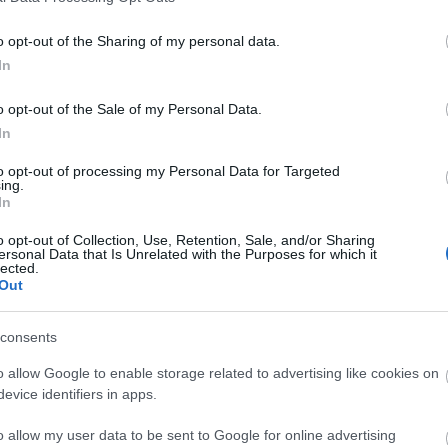
o opt-out of the Sharing of my personal data.
Faceb
In
o opt-out of the Sale of my Personal Data.
In
Magya
KREAT
to opt-out of processing my Personal Data for Targeted
ing.
turiz
In
o opt-out of Collection, Use, Retention, Sale, and/or Sharing
ersonal Data that Is Unrelated with the Purposes for which it
lected.
Out
consents
o allow Google to enable storage related to advertising like cookies on
evice identifiers in apps.
o allow my user data to be sent to Google for online advertising
Nagy