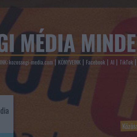
GI MÉDIA MIND
NK: kozossegi-media.com
KÖNYVEINK
Facebook
AI
TikTok
dia
Közös