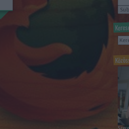
Keres
Közös
Szere