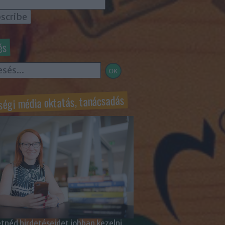
és
ségi média oktatás, tanácsadás
tnéd hirdetéseidet jobban kezelni,