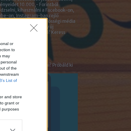
nyeidet 10.000,- Forintból
zselni, kihasználni a Facebook-on,
be-on, Instagram-ban rejlő
tőségeket? Kiadnád közösségi média
ai kezelését? Netán egy új
lmazásra van szükséged?
Keress
an bennünket!
sonal or
ection to
ot
ou may
 personal
tnél velünk beszélgetni? Próbáld ki
out of the
enger Chatbotunkat!
 downstream
B’s List of
er and store
to grant or
ed purposes