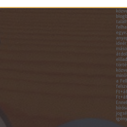
blogc
is má
közve
blogb
talál
felha
egye
anyag
ideér
másol
átdol
előad
törté
közve
minős
a Fel
felsz
Ft+áf
Ft+áf
Ennek
bírós
jogsé
igény