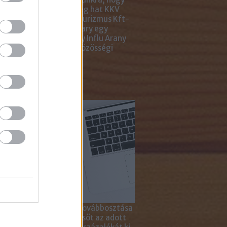
ar Marketing Szövetség hat KKV
ting Gyémánt Díjjal, Turizmus Kft-
 díjjal, az Internet Hungary egy
jal, a KREATÍV pedig egy Influ Arany
l tüntette ki cégünket közösségi
a kampányaiért.
sználd cikkeinket...
yagok linkkel történő továbbosztása
szetesen lehetséges, sőt az adott