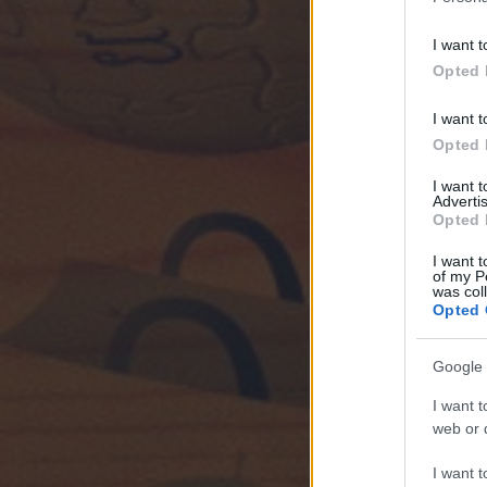
I want t
Opted 
I want t
Opted 
I want 
Advertis
Opted 
I want t
of my P
was col
Opted 
Google 
I want t
web or d
I want t