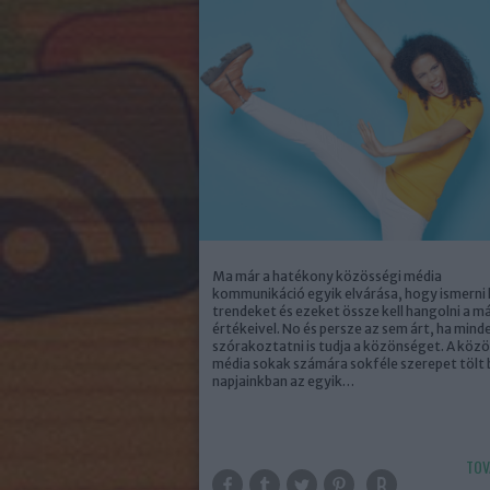
Ma már a hatékony közösségi média
kommunikáció egyik elvárása, hogy ismerni k
trendeket és ezeket össze kell hangolni a m
értékeivel. No és persze az sem árt, ha mind
szórakoztatni is tudja a közönséget. A köz
média sokak számára sokféle szerepet tölt 
napjainkban az egyik…
TOV