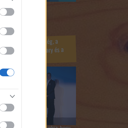
ook oldaldoboz
r Marketing Szövetség, a
ÍV, az Internet Hungary és a
mus szakma díjai
 megtiszteltetés számunkra, hogy