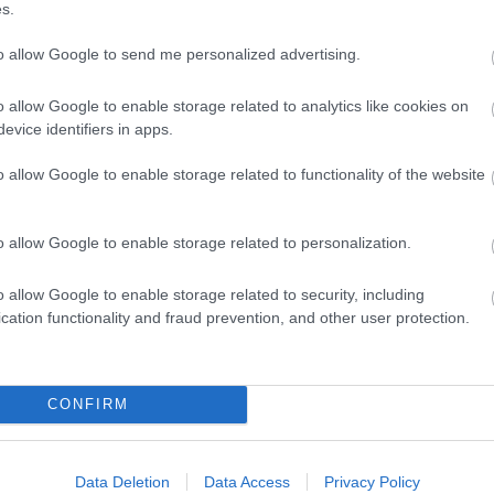
s.
Magy
Marke
to allow Google to send me personalized advertising.
től 5
fődíj
díjja
o allow Google to enable storage related to analytics like cookies on
médi
evice identifiers in apps.
o allow Google to enable storage related to functionality of the website
Így ha
o allow Google to enable storage related to personalization.
o allow Google to enable storage related to security, including
cation functionality and fraud prevention, and other user protection.
CONFIRM
Az an
termé
Data Deletion
Data Access
Privacy Policy