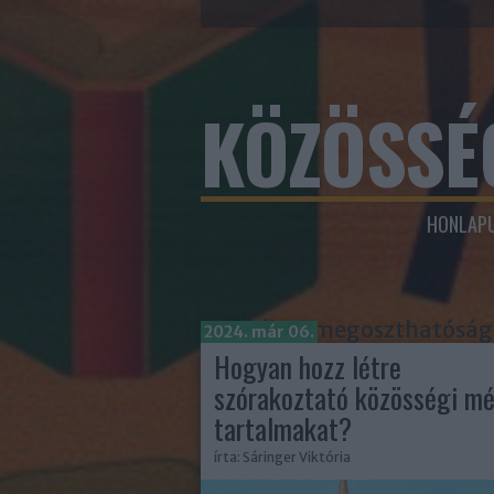
KÖZÖSSÉ
HONLAPU
Címkék
»
megoszthatóság
2024. már 06.
Hogyan hozz létre
szórakoztató közösségi mé
tartalmakat?
írta:
Sáringer Viktória