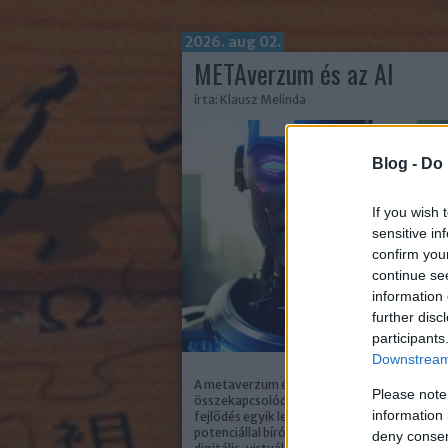
2026. aug 02.
METAverzum és az AI
írta:
Klausz Melinda
Blog -
Do 
If you wish 
sensitive in
confirm you
continue se
information 
further disc
participants
Downstream 
A metaverzum és a mesterséges intelligencia
Please note
összekapcsolódása a digitális technológiai
information 
fejlődés egyik legösszetettebb és legnagy
potenciállal bíró területe. A metaverzum ol
deny consent