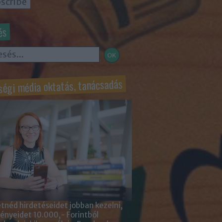
és
ségi média oktatás, tanácsadás
tnéd hirdetéseidet jobban kezelni,
nyeidet 10.000,- Forintból