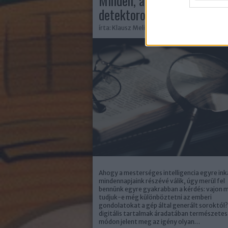
Minden, amit az AI-
detektorokról tudni érdem
írta:
Klausz Melinda
Ahogy a mesterséges intelligencia egyre ink
mindennapjaink részévé válik, úgy merül fel
bennünk egyre gyakrabban a kérdés: vajon 
tudjuk-e még különböztetni az emberi
gondolatokat a gép által generált soroktól?
digitális tartalmak áradatában természetes
módon jelent meg az igény olyan…