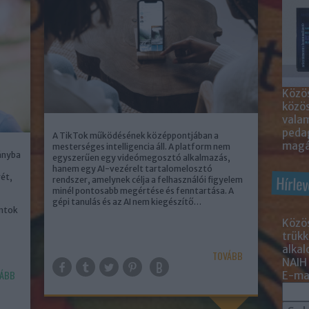
Közös
közö
valam
peda
A TikTok működésének középpontjában a
magá
mesterséges intelligencia áll. A platform nem
ányba
egyszerűen egy videómegosztó alkalmazás,
hanem egy AI-vezérelt tartalomelosztó
rét,
Hírlev
rendszer, amelynek célja a felhasználói figyelem
minél pontosabb megértése és fenntartása. A
gépi tanulás és az AI nem kiegészítő…
ontok
Közös
trükk
alka
TOVÁBB
NAIH
ÁBB
E-mai