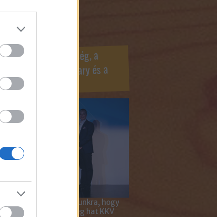
ook oldaldoboz
r Marketing Szövetség, a
ÍV, az Internet Hungary és a
mus szakma díjai
 megtiszteltetés számunkra, hogy
ar Marketing Szövetség hat KKV