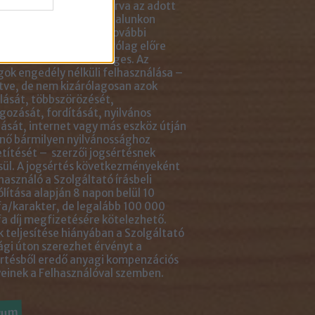
tlenül mellé- vagy aláírva az adott
ejegyzés linkjét. Az oldalunkon
ható anyagok minden további
sználása azonban kizárólag előre
ztetett módon lehetséges. Az
ok engedély nélküli felhasználása –
tve, de nem kizárólagosan azok
ását, többszörözését,
gozását, fordítását, nyilvános
ását, internet vagy más eszköz útján
nő bármilyen nyilvánossághoz
títését – szerzői jogsértésnek
ül. A jogsértés következményeként
használó a Szolgáltató írásbeli
ólítása alapján 8 napon belül 10
a/karakter, de legalább 100 000
a díj megfizetésére kötelezhető.
 teljesítése hiányában a Szolgáltató
ági úton szerezhet érvényt a
rtésből eredő anyagi kompenzációs
einek a Felhasználóval szemben.
vum