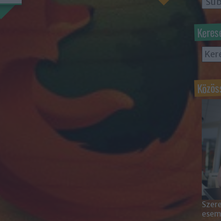
Keres
Közös
Szere
esemé