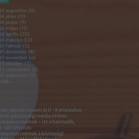
26 augusztus
(
6
)
6 július
(
11
)
6 június
(
9
)
26 május
(
11
)
6 április
(
20
)
26 március
(
12
)
26 február
(
5
)
25 december
(
8
)
25 november
(
4
)
25 október
(
7
)
25 szeptember
(
8
)
25 augusztus
(
5
)
vább
...
 kis nevetés sosem árt! - Koronavírus
ek a közösségi média térben
onavírus mémek – itt a harmadik,
i-téli felvonás
onavírus mémek a közösségi