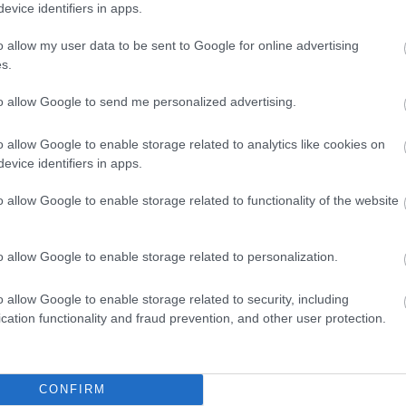
Marke
evice identifiers in apps.
től 5
fődíj
o allow my user data to be sent to Google for online advertising
díjja
s.
médi
to allow Google to send me personalized advertising.
Így ha
o allow Google to enable storage related to analytics like cookies on
kár
evice identifiers in apps.
tanak
st,
o allow Google to enable storage related to functionality of the website
A mesterséges intelligencia megjelenése
e…
alapjaiban változtatta meg a tartalomgyártás
módját: ma már néhány kattintással készíthetünk
képeket, videókat, szövegeket vagy akár
o allow Google to enable storage related to personalization.
hanganyagokat is AI segítségével. Ráadásul akár
ingyen, bárkinek hozzáférhető módon! Egy jó
ÁBB
prompt segítségével pedig ezek a…
o allow Google to enable storage related to security, including
cation functionality and fraud prevention, and other user protection.
Az an
TOVÁBB
termé
blogc
CONFIRM
is má