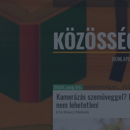
KÖZÖSSÉ
HONLAPU
Címkék
»
mesterséges_int
2026. aug 06.
Kamerázás szemüveggel? 
nem lehetetlen!
írta:
Klausz Melinda