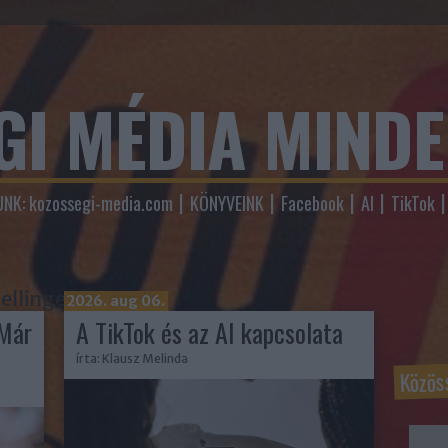
GI MÉDIA MIND
NK: kozossegi-media.com
KÖNYVEINK
Facebook
AI
TikTok
ellingencia
2026. aug 06.
Már
A TikTok és az AI kapcsolata
írta:
Klausz Melinda
Közös