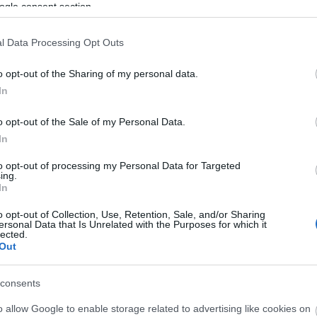
a
ogle consent section.
jelentősen megváltozott. A vállalkozásoknak ma
Faceb
ek
már nem elég rendszeresen posztolniuk és
időnként hirdetéseket futtatniuk: a felhasználók
gyors válaszokat várnak, személyre szabott
l Data Processing Opt Outs
élményeket keresnek, és egyre nagyobb
mennyiségű tartalommal találkoznak…
o opt-out of the Sharing of my personal data.
Magya
ÁBB
In
KREAT
TOVÁBB
turiz
o opt-out of the Sale of my Personal Data.
In
to opt-out of processing my Personal Data for Targeted
len
ing.
?
In
2026. júl 17.
Augusztus 2-től jelölni kell az
o opt-out of Collection, Use, Retention, Sale, and/or Sharing
ersonal Data that Is Unrelated with the Purposes for which it
AI-tartalmakat? Itt az új EU
lected.
szabályozás!
Out
írta:
Sáringer Viktória
consents
Nagy
Magy
o allow Google to enable storage related to advertising like cookies on