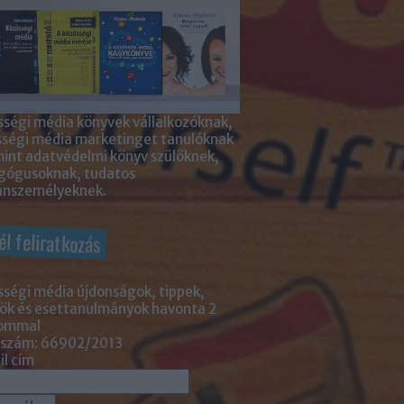
ségi média könyvek vállalkozóknak,
sségi média marketinget tanulóknak
int adatvédelmi könyv szülőknek,
gógusoknak, tudatos
nszemélyeknek.
él feliratkozás
ségi média újdonságok, tippek,
ök és esettanulmányok havonta 2
lommal
 szám: 66902/2013
l cím