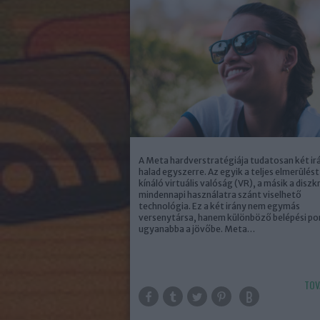
A Meta hardverstratégiája tudatosan két ir
halad egyszerre. Az egyik a teljes elmerülést
kínáló virtuális valóság (VR), a másik a diszk
mindennapi használatra szánt viselhető
technológia. Ez a két irány nem egymás
versenytársa, hanem különböző belépési p
ugyanabba a jövőbe. Meta…
TOV