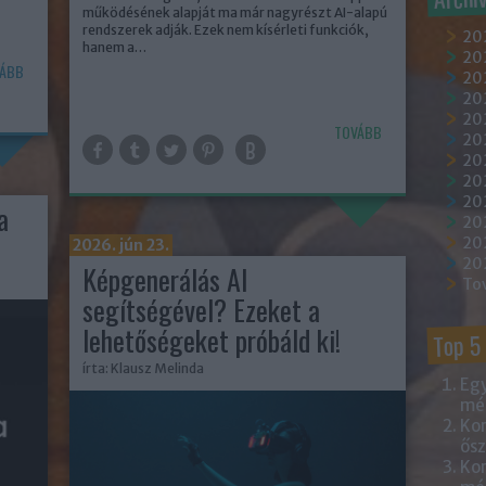
működésének alapját ma már nagyrészt AI-alapú
rendszerek adják. Ezek nem kísérleti funkciók,
20
hanem a…
202
ÁBB
202
20
202
TOVÁBB
20
20
20
20
a
20
20
2026. jún 23.
20
Képgenerálás AI
To
segítségével? Ezeket a
lehetőségeket próbáld ki!
Top 5
írta:
Klausz Melinda
Egy
mém
Kor
ősz
Kor