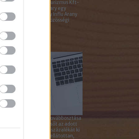
ting Gyémánt Díjjal, Turizmus Kft-
 díjjal, az Internet Hungary egy
jal, a KREATÍV pedig egy Influ Arany
l tüntette ki cégünket közösségi
a kampányaiért.
sználd cikkeinket...
yagok linkkel történő továbbosztása
szetesen lehetséges, sőt az adott
ikkben lévő tartalom 5 százalékát ki
solhatod idézőjelekkel ellátottan,