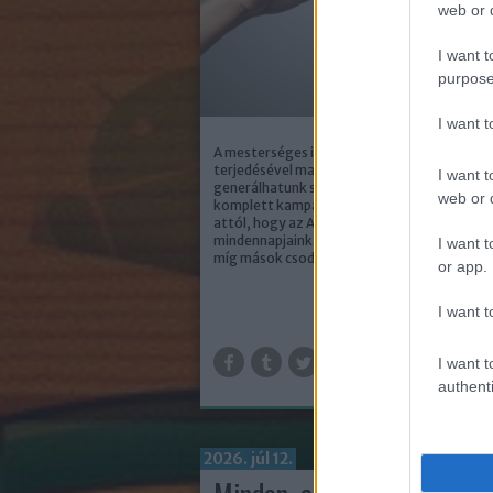
web or d
I want t
purpose
I want 
A mesterséges intelligencia robbanásszerű
terjedésével ma már pillanatok alatt
I want t
generálhatunk szövegeket, képeket vagy a
web or d
komplett kampányanyagokat is. Sokan tar
attól, hogy az AI teljesen átalakítja a
mindennapjainkat és felülírja a szakmai tudá
I want t
míg mások csodaszerként tekintenek rá. D
or app.
I want t
TOV
I want t
authenti
2026. júl 12.