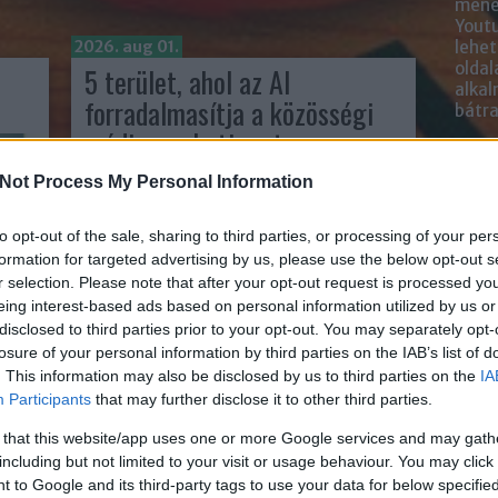
mened
Youtu
2026. aug 01.
lehe
oldal
5 terület, ahol az AI
alka
forradalmasítja a közösségi
bátr
média marketinget
Chatb
írta:
Sáringer Viktória
Not Process My Personal Information
Szere
Mess
to opt-out of the sale, sharing to third parties, or processing of your per
formation for targeted advertising by us, please use the below opt-out s
r selection. Please note that after your opt-out request is processed y
eing interest-based ads based on personal information utilized by us or
disclosed to third parties prior to your opt-out. You may separately opt-
losure of your personal information by third parties on the IAB’s list of
. This information may also be disclosed by us to third parties on the
IA
Participants
that may further disclose it to other third parties.
 (AI)
 that this website/app uses one or more Google services and may gath
including but not limited to your visit or usage behaviour. You may click 
obb
yan
 to Google and its third-party tags to use your data for below specifi
A közösségi média marketing az elmúlt években