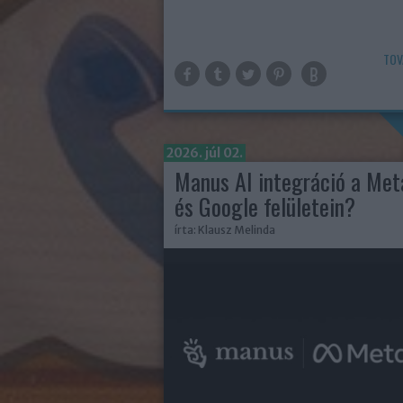
TOV
2026. júl 02.
Manus AI integráció a Met
és Google felületein?
írta:
Klausz Melinda