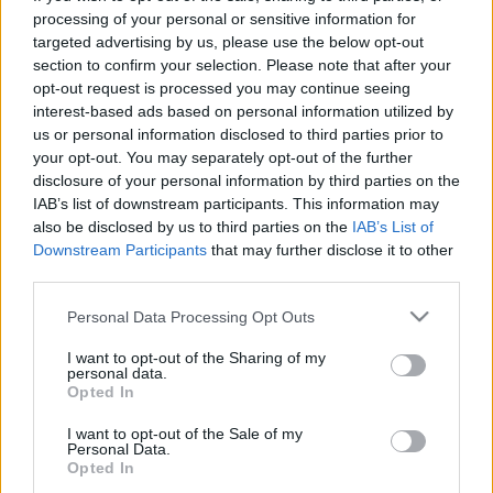
processing of your personal or sensitive information for
targeted advertising by us, please use the below opt-out
section to confirm your selection. Please note that after your
opt-out request is processed you may continue seeing
interest-based ads based on personal information utilized by
Ezzel a trükkel új szintre emelheted
us or personal information disclosed to third parties prior to
your opt-out. You may separately opt-out of the further
közösségi média stratégiádat!
disclosure of your personal information by third parties on the
IAB’s list of downstream participants. This information may
Sáringer Viktória
•
2025. augusztus 08.
also be disclosed by us to third parties on the
IAB’s List of
Downstream Participants
that may further disclose it to other
Vállalkozóként vagy marketingesként azt szeretnéd,
third parties.
hogy a közösségi médiában megosztott
bejegyzéseid valós eredményeket hozzanak? Ne
Please note that this website/app uses one or more Google
Personal Data Processing Opt Outs
services and may gather and store information including but
aggódj, ehhez nem kell semmi újat és észbontót
not limited to your visit or usage behaviour. You may click to
I want to opt-out of the Sharing of my
kitalálni, hiszen már rengeteg olyan fortély létezik,
personal data.
grant or deny consent to Google and its third-party tags to
amik hozzásegíthetnek a kívánt eredményekhez. Egy
Opted In
use your data for below specified purposes in below Google
nagyon érdekes…
consent section.
I want to opt-out of the Sale of my
Personal Data.
Opted In