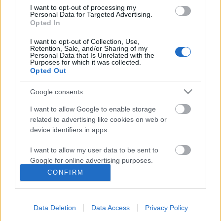
I want to opt-out of processing my
Personal Data for Targeted Advertising.
Opted In
I want to opt-out of Collection, Use,
Retention, Sale, and/or Sharing of my
Personal Data that Is Unrelated with the
Purposes for which it was collected.
Opted Out
Google consents
I want to allow Google to enable storage
related to advertising like cookies on web or
device identifiers in apps.
Így készíthetsz ütős Facebook
I want to allow my user data to be sent to
posztokat
Google for online advertising purposes.
K.Klarissza
•
2021. június 23.
CONFIRM
I want to allow Google to send me
personalized advertising.
Egy közösségi média felületre szánt poszt megírása
a legtöbbünk számára elég egyszerű dolognak
Data Deletion
Data Access
Privacy Policy
I want to allow Google to enable storage
tűnhet, igaz? Persze csak elsőre! Az igazság az, hogy