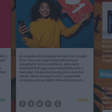
Közös
közö
valam
peda
dért,
Az organikus közösségépítés kulcsfontosságú
magá
egít
2024-ben, mert segít megtalálni az igazi
rajongóidat. Azok az emberek, akik valódi
i
érdeklődésből vagy szenvedélyből követik a
Hírlev
zben
márkádat, hűséges közösséggé és vásárlóvá
válnak. Ehhez azonban fontos a megfelelő
stratégia, amit az alábbi cikkben hat ponton…
Közös
trükk
alka
ÁBB
TOVÁBB
NAIH
E-mai