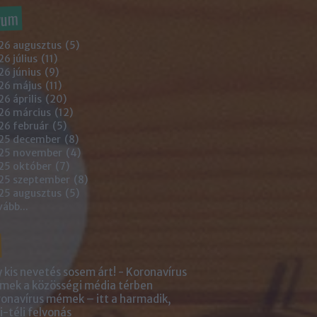
vum
26 augusztus
(
5
)
6 július
(
11
)
6 június
(
9
)
26 május
(
11
)
6 április
(
20
)
26 március
(
12
)
26 február
(
5
)
25 december
(
8
)
25 november
(
4
)
25 október
(
7
)
25 szeptember
(
8
)
25 augusztus
(
5
)
vább
...
 kis nevetés sosem árt! - Koronavírus
ek a közösségi média térben
onavírus mémek – itt a harmadik,
i-téli felvonás