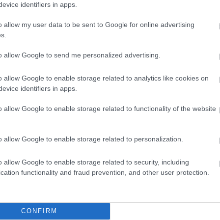
evice identifiers in apps.
Magy
Marke
o allow my user data to be sent to Google for online advertising
től 5
s.
fődíj
díjja
to allow Google to send me personalized advertising.
médi
Így ha
o allow Google to enable storage related to analytics like cookies on
evice identifiers in apps.
i
A közösségi média marketing egy komoly dolog,
amibe időt, energiát, sokszor pénzt kell
o allow Google to enable storage related to functionality of the website
fektetnünk. Néha láthatunk olyat, hogy gyors
megoldásokat ígérnek, ám ennek kár bedőlni,
mak
mert a cél az, hogy egy megfelelő, bevált
a, ami
taktikával hosszú távon érjünk el sikereket. És
o allow Google to enable storage related to personalization.
habár a hirtelen jött, kimagasló…
o allow Google to enable storage related to security, including
cation functionality and fraud prevention, and other user protection.
ÁBB
TOVÁBB
Az an
termé
CONFIRM