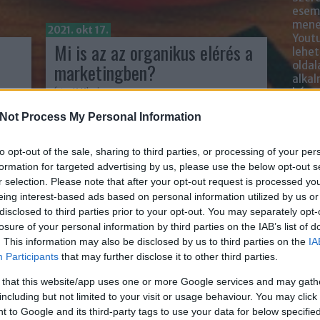
esemé
mened
2021. okt 17.
Youtu
Mi is az az organikus elérés a
lehe
marketingben?
oldal
alka
írta:
K.Klarissza
bátr
Not Process My Personal Information
Chatb
to opt-out of the sale, sharing to third parties, or processing of your per
Szere
formation for targeted advertising by us, please use the below opt-out s
Mess
r selection. Please note that after your opt-out request is processed y
eing interest-based ads based on personal information utilized by us or
disclosed to third parties prior to your opt-out. You may separately opt-
losure of your personal information by third parties on the IAB’s list of
. This information may also be disclosed by us to third parties on the
IA
Participants
that may further disclose it to other third parties.
 that this website/app uses one or more Google services and may gath
Hallottál már a vonzás törvényéről? Ez egy
including but not limited to your visit or usage behaviour. You may click 
filozófia, amely azt jelenti, hogy bármit be tudunk
 to Google and its third-party tags to use your data for below specifi
agy a
vonzani az életünkbe, amire összpontosítunk. Az