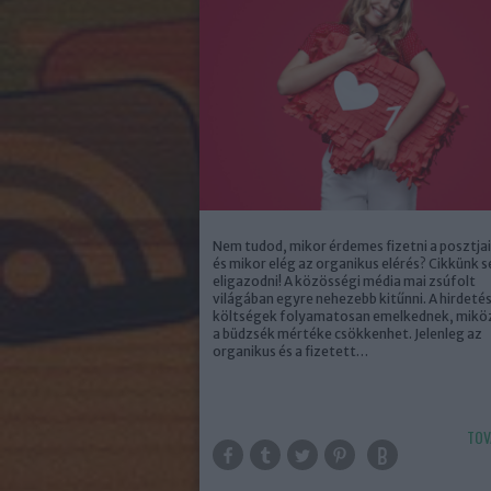
Nem tudod, mikor érdemes fizetni a posztjai
és mikor elég az organikus elérés? Cikkünk s
eligazodni! A közösségi média mai zsúfolt
világában egyre nehezebb kitűnni. A hirdetés
költségek folyamatosan emelkednek, mikö
a büdzsék mértéke csökkenhet. Jelenleg az
organikus és a fizetett…
TOV