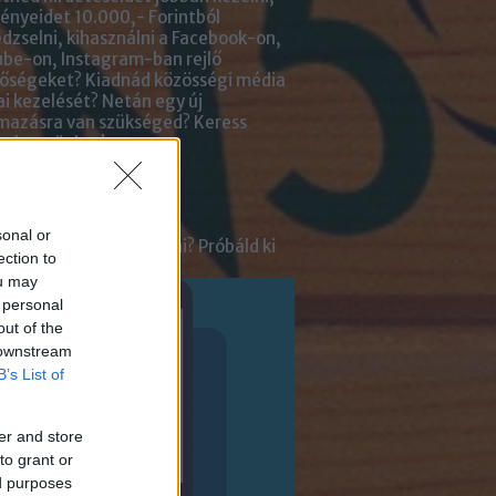
nyeidet 10.000,- Forintból
zselni, kihasználni a Facebook-on,
be-on, Instagram-ban rejlő
tőségeket? Kiadnád közösségi média
ai kezelését? Netán egy új
lmazásra van szükséged?
Keress
an bennünket!
ot
sonal or
tnél velünk beszélgetni? Próbáld ki
ection to
enger Chatbotunkat!
ou may
 personal
out of the
 downstream
B’s List of
er and store
to grant or
ed purposes