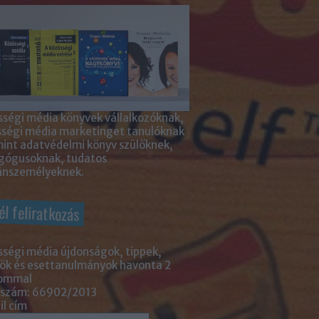
ségi média könyvek vállalkozóknak,
sségi média marketinget tanulóknak
int adatvédelmi könyv szülőknek,
gógusoknak, tudatos
nszemélyeknek.
él feliratkozás
ségi média újdonságok, tippek,
ök és esettanulmányok havonta 2
lommal
 szám: 66902/2013
l cím