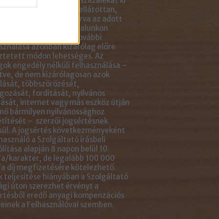
ikkben lévő tartalom 5 százalékát ki
solhatod idézőjelekkel ellátottan,
tlenül mellé- vagy aláírva az adott
ejegyzés linkjét. Az oldalunkon
ható anyagok minden további
sználása azonban kizárólag előre
ztetett módon lehetséges. Az
ok engedély nélküli felhasználása –
tve, de nem kizárólagosan azok
ását, többszörözését,
gozását, fordítását, nyilvános
ását, internet vagy más eszköz útján
nő bármilyen nyilvánossághoz
títését – szerzői jogsértésnek
ül. A jogsértés következményeként
használó a Szolgáltató írásbeli
ólítása alapján 8 napon belül 10
a/karakter, de legalább 100 000
a díj megfizetésére kötelezhető.
 teljesítése hiányában a Szolgáltató
ági úton szerezhet érvényt a
rtésből eredő anyagi kompenzációs
einek a Felhasználóval szemben.