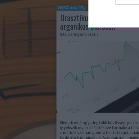
2020. okt 13.
Drasztikusan lecsökkentek
organikus elérések
írta:
Sáringer Viktória
Nem titok, hogy a legtöbb közösségi platf
igyekszik olyan felépítésűvé formálni a felü
a márkák számára, ahol a fizetett tartalmak
hirdetések dominálnak. Azonban még mindi