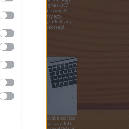
ar Marketing Szövetség hat KKV
ting Gyémánt Díjjal, Turizmus Kft-
 díjjal, az Internet Hungary egy
jal, a KREATÍV pedig egy Influ Arany
l tüntette ki cégünket közösségi
a kampányaiért.
sználd cikkeinket...
yagok linkkel történő továbbosztása
szetesen lehetséges, sőt az adott