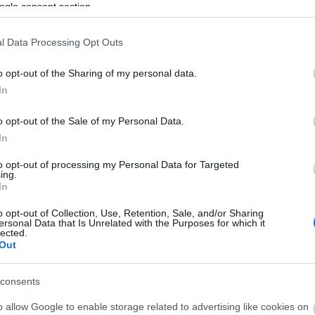
ogle consent section.
sikert
organikus marketing hasonlóan működik. A cél az,
y
hogy természetesen vonzzuk be a közönséget a
Faceb
márkához vagy a vállalkozáshoz. De hogyan
tett)
l Data Processing Opt Outs
érhető ez…
ekre
o opt-out of the Sharing of my personal data.
In
Magya
TOVÁBB
KREAT
ÁBB
o opt-out of the Sale of my Personal Data.
In
turiz
to opt-out of processing my Personal Data for Targeted
2021. okt 07.
ing.
Nincs rövidebb út a
In
fenntartható közösségi média
o opt-out of Collection, Use, Retention, Sale, and/or Sharing
ersonal Data that Is Unrelated with the Purposes for which it
marketinghez!
lected.
Out
írta:
Sáringer Viktória
consents
o allow Google to enable storage related to advertising like cookies on
Nagy