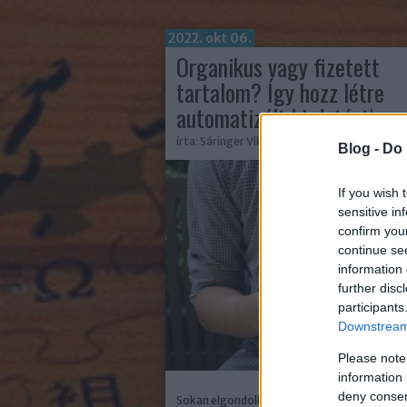
2022. okt 06.
Organikus vagy fizetett
tartalom? Így hozz létre
automatizált hirdetést!
írta:
Sáringer Viktória
Blog -
Do 
If you wish 
sensitive in
confirm you
continue se
information 
further disc
participants
Downstream 
Please note
information 
deny consent
Sokan elgondolkoznak, hogy az organikus v