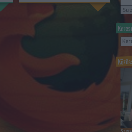
Keres
Közös
Szere