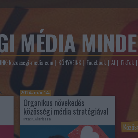
GI MÉDIA MIND
NK: kozossegi-media.com
KÖNYVEINK
Facebook
AI
TikTok
s
2024. már 14.
Organikus növekedés
közösségi média stratégiával
írta:
K.Klarissza
Közös