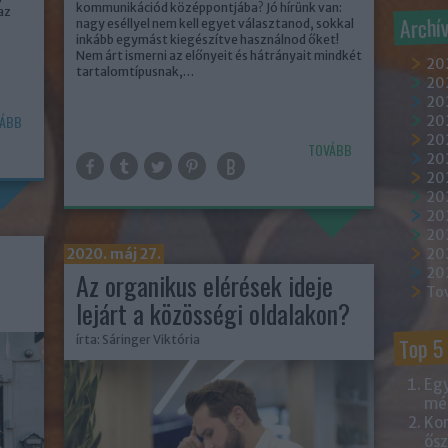
kommunikációd középpontjába? Jó hírünk van:
az
Archí
nagy eséllyel nem kell egyet választanod, sokkal
inkább egymást kiegészítve használnod őket!
Nem árt ismerni az előnyeit és hátrányait mindkét
20
tartalomtípusnak,…
202
202
ÁBB
20
202
TOVÁBB
20
20
20
20
20
2020. máj 27.
20
20
Az organikus elérések ideje
To
lejárt a közösségi oldalakon?
Top 5
írta:
Sáringer Viktória
Egy
mém
Kor
ősz