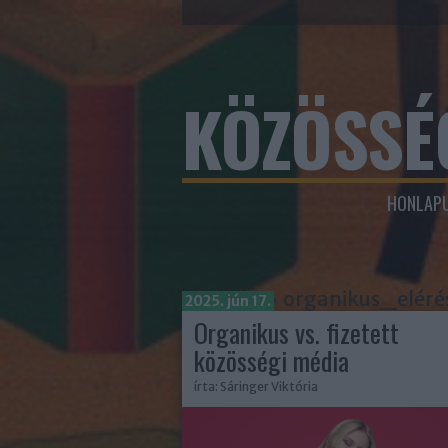
KÖZÖSSÉ
HONLAPU
Címkék
»
organikus_eléré
2025. jún 17.
Organikus vs. fizetett
közösségi média
írta:
Sáringer Viktória