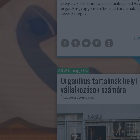
esély a víz felett maradni organikusan is! Ha 
organikus, vagyis nem fizetett tartalmakat
nézzük meg…
TOV
2020. aug 03.
Organikus tartalmak helyi
vállalkozások számára
írta:
petrapenovac