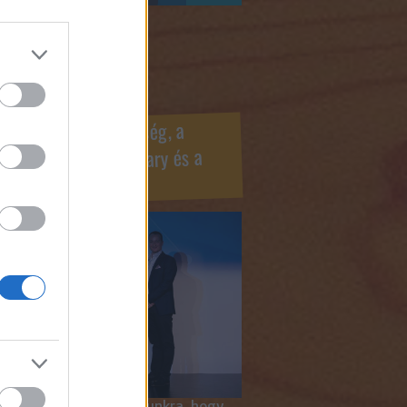
ook oldaldoboz
r Marketing Szövetség, a
ÍV, az Internet Hungary és a
mus szakma díjai
 megtiszteltetés számunkra, hogy