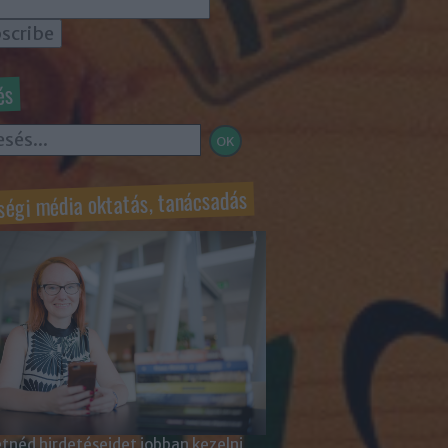
és
ségi média oktatás, tanácsadás
tnéd hirdetéseidet jobban kezelni,