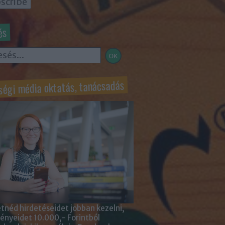
és
ségi média oktatás, tanácsadás
tnéd hirdetéseidet jobban kezelni,
nyeidet 10.000,- Forintból