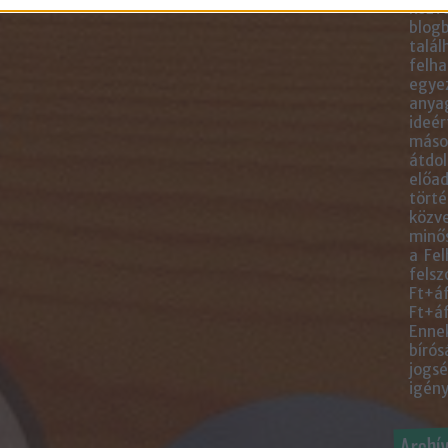
közve
blogb
talál
felha
egye
anyag
ideér
másol
átdol
előad
törté
közve
minős
a Fel
felsz
Ft+áf
Ft+áf
Ennek
bírós
jogsé
igény
Archí