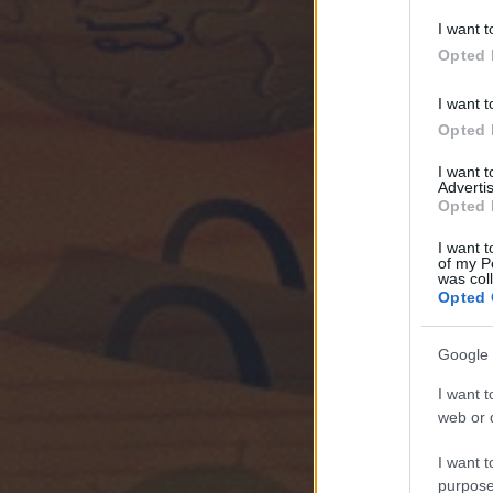
I want t
Opted 
I want t
Opted 
I want 
Advertis
Opted 
I want t
of my P
was col
Opted 
Google 
I want t
web or d
I want t
purpose