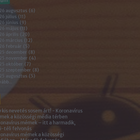
26 augusztus
(
6
)
6 július
(
11
)
6 június
(
9
)
26 május
(
11
)
6 április
(
20
)
26 március
(
12
)
26 február
(
5
)
25 december
(
8
)
25 november
(
4
)
25 október
(
7
)
25 szeptember
(
8
)
25 augusztus
(
5
)
vább
...
 kis nevetés sosem árt! - Koronavírus
ek a közösségi média térben
onavírus mémek – itt a harmadik,
i-téli felvonás
onavírus mémek a közösségi