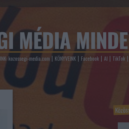
GI MÉDIA MIND
NK: kozossegi-media.com
KÖNYVEINK
Facebook
AI
TikTok
Közös