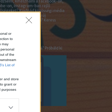
zselni, kihasználni a Facebook-on,
be-on, Instagram-ban rejlő
tőségeket? Kiadnád közösségi média
ai kezelését? Netán egy új
lmazásra van szükséged?
Keress
an bennünket!
sonal or
ot
ection to
ou may
tnél velünk beszélgetni? Próbáld ki
 personal
enger Chatbotunkat!
out of the
 downstream
B’s List of
er and store
to grant or
ed purposes