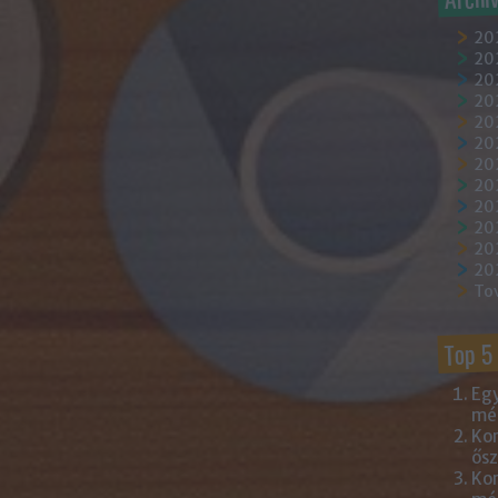
20
202
202
20
202
20
20
20
20
20
20
20
To
Top 5
Egy
mém
Kor
ősz
Kor