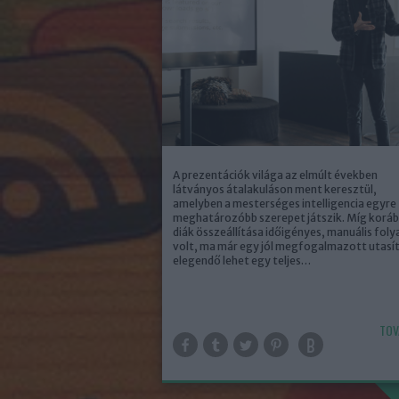
A prezentációk világa az elmúlt években
látványos átalakuláson ment keresztül,
amelyben a mesterséges intelligencia egyre
meghatározóbb szerepet játszik. Míg koráb
diák összeállítása időigényes, manuális fol
volt, ma már egy jól megfogalmazott utasít
elegendő lehet egy teljes…
TOV