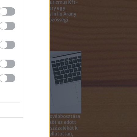
ting Gyémánt Díjjal, Turizmus Kft-
 díjjal, az Internet Hungary egy
jal, a KREATÍV pedig egy Influ Arany
l tüntette ki cégünket közösségi
a kampányaiért.
sználd cikkeinket...
yagok linkkel történő továbbosztása
szetesen lehetséges, sőt az adott
ikkben lévő tartalom 5 százalékát ki
solhatod idézőjelekkel ellátottan,