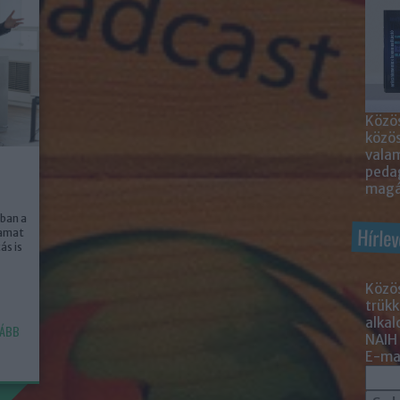
Közös
közö
valam
peda
magá
ban a
Hírlev
yamat
ás is
Közös
trükk
alka
ÁBB
NAIH
E-mai