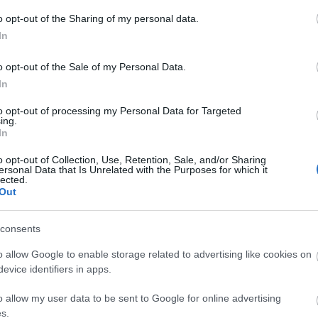
Faceb
o opt-out of the Sharing of my personal data.
In
o opt-out of the Sale of my Personal Data.
Magya
In
KREAT
to opt-out of processing my Personal Data for Targeted
turiz
ing.
In
o opt-out of Collection, Use, Retention, Sale, and/or Sharing
ersonal Data that Is Unrelated with the Purposes for which it
lected.
Out
consents
o allow Google to enable storage related to advertising like cookies on
evice identifiers in apps.
Nagy
o allow my user data to be sent to Google for online advertising
Magy
s.