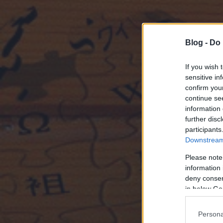
Blog -
Do 
If you wish 
sensitive in
confirm you
continue se
information 
further disc
participants
Downstream 
Please note
information 
deny consent
in below Go
Persona