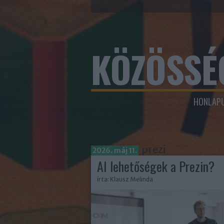
KÖZÖSSÉ
HONLAPU
Címkék
»
prezi
2026. máj 11.
AI lehetőségek a Prezin?
írta:
Klausz Melinda