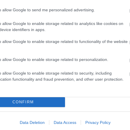
Marke
től 5
to allow Google to send me personalized advertising.
fődíj
díjja
o allow Google to enable storage related to analytics like cookies on
médi
evice identifiers in apps.
Így ha
o allow Google to enable storage related to functionality of the website
o allow Google to enable storage related to personalization.
o allow Google to enable storage related to security, including
cation functionality and fraud prevention, and other user protection.
CONFIRM
Az an
termé
blogc
Data Deletion
Data Access
Privacy Policy
is má