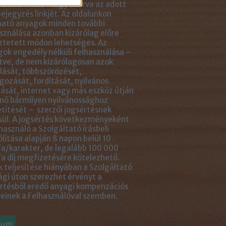
tlenül mellé- vagy aláírva az adott
ejegyzés linkjét. Az oldalunkon
ható anyagok minden további
sználása azonban kizárólag előre
ztetett módon lehetséges. Az
ok engedély nélküli felhasználása –
tve, de nem kizárólagosan azok
ását, többszörözését,
gozását, fordítását, nyilvános
ását, internet vagy más eszköz útján
nő bármilyen nyilvánossághoz
títését – szerzői jogsértésnek
ül. A jogsértés következményeként
használó a Szolgáltató írásbeli
ólítása alapján 8 napon belül 10
a/karakter, de legalább 100 000
a díj megfizetésére kötelezhető.
 teljesítése hiányában a Szolgáltató
ági úton szerezhet érvényt a
rtésből eredő anyagi kompenzációs
einek a Felhasználóval szemben.
vum