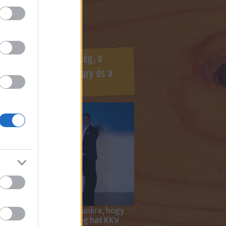
ook oldaldoboz
r Marketing Szövetség, a
ÍV, az Internet Hungary és a
mus szakma díjai
 megtiszteltetés számunkra, hogy
ar Marketing Szövetség hat KKV