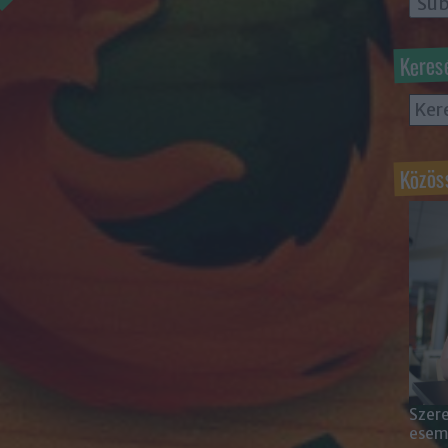
Keres
Közös
Szere
esemé