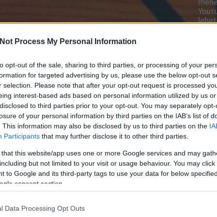
mened
Youtu
lehe
oldal
alka
Not Process My Personal Information
bátr
to opt-out of the sale, sharing to third parties, or processing of your per
Chatb
formation for targeted advertising by us, please use the below opt-out s
r selection. Please note that after your opt-out request is processed y
Szere
eing interest-based ads based on personal information utilized by us or
Mess
disclosed to third parties prior to your opt-out. You may separately opt-
losure of your personal information by third parties on the IAB’s list of
. This information may also be disclosed by us to third parties on the
IA
Participants
that may further disclose it to other third parties.
 that this website/app uses one or more Google services and may gath
including but not limited to your visit or usage behaviour. You may click 
 to Google and its third-party tags to use your data for below specifi
ogle consent section.
l Data Processing Opt Outs