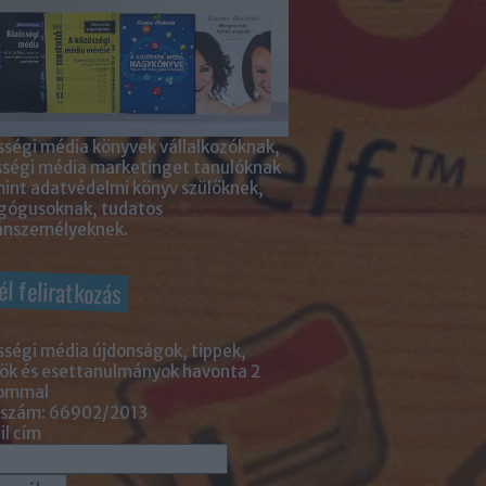
ségi média könyvek vállalkozóknak,
sségi média marketinget tanulóknak
int adatvédelmi könyv szülőknek,
gógusoknak, tudatos
nszemélyeknek.
él feliratkozás
ségi média újdonságok, tippek,
ök és esettanulmányok havonta 2
lommal
 szám: 66902/2013
l cím