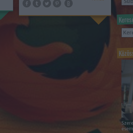
Keres
Közös
Szere
esemé