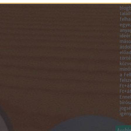
közve
blogb
talál
felha
egye
anyag
ideér
másol
átdol
előad
törté
közve
minős
a Fel
felsz
Ft+áf
Ft+áf
Ennek
bírós
jogsé
igény
Archí