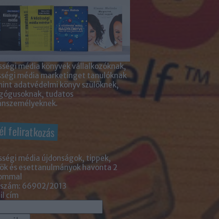
ségi média könyvek vállalkozóknak,
sségi média marketinget tanulóknak
int adatvédelmi könyv szülőknek,
gógusoknak, tudatos
nszemélyeknek.
él feliratkozás
ségi média újdonságok, tippek,
ök és esettanulmányok havonta 2
lommal
 szám: 66902/2013
l cím