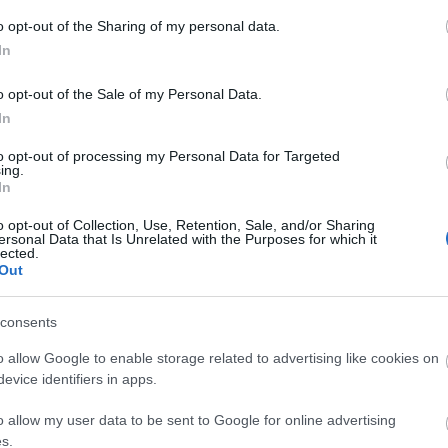
Faceb
o opt-out of the Sharing of my personal data.
In
o opt-out of the Sale of my Personal Data.
Magya
In
KREAT
to opt-out of processing my Personal Data for Targeted
turiz
ing.
In
o opt-out of Collection, Use, Retention, Sale, and/or Sharing
ersonal Data that Is Unrelated with the Purposes for which it
lected.
Out
consents
o allow Google to enable storage related to advertising like cookies on
evice identifiers in apps.
Nagy
o allow my user data to be sent to Google for online advertising
Magy
s.