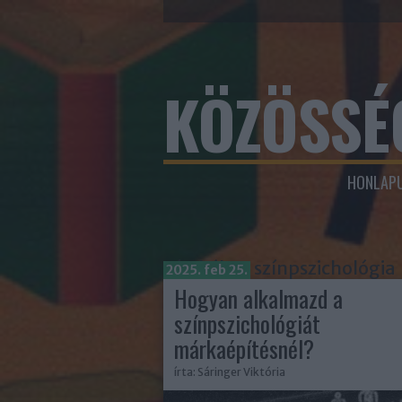
KÖZÖSSÉ
HONLAPU
Címkék
»
színpszichológia
2025. feb 25.
Hogyan alkalmazd a
színpszichológiát
márkaépítésnél?
írta:
Sáringer Viktória