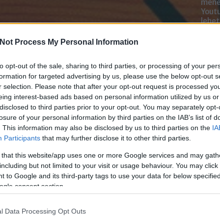
mened
Youtu
lehe
oldal
alka
Not Process My Personal Information
bátr
to opt-out of the sale, sharing to third parties, or processing of your per
Chatb
formation for targeted advertising by us, please use the below opt-out s
r selection. Please note that after your opt-out request is processed y
Szere
eing interest-based ads based on personal information utilized by us or
Mess
disclosed to third parties prior to your opt-out. You may separately opt-
losure of your personal information by third parties on the IAB’s list of
. This information may also be disclosed by us to third parties on the
IA
Participants
that may further disclose it to other third parties.
 that this website/app uses one or more Google services and may gath
including but not limited to your visit or usage behaviour. You may click 
 to Google and its third-party tags to use your data for below specifi
ogle consent section.
l Data Processing Opt Outs