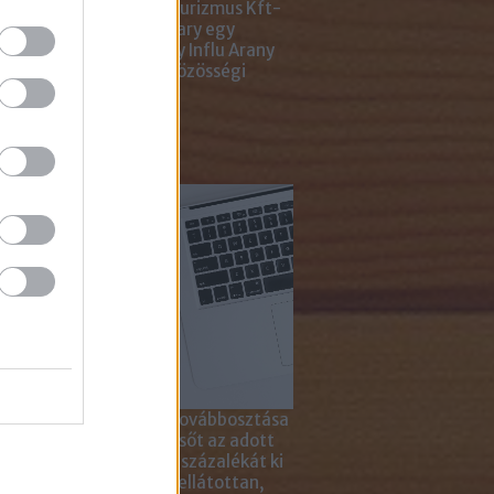
ting Gyémánt Díjjal, Turizmus Kft-
 díjjal, az Internet Hungary egy
jal, a KREATÍV pedig egy Influ Arany
l tüntette ki cégünket közösségi
a kampányaiért.
sználd cikkeinket...
yagok linkkel történő továbbosztása
szetesen lehetséges, sőt az adott
ikkben lévő tartalom 5 százalékát ki
solhatod idézőjelekkel ellátottan,