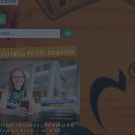
és
ségi média oktatás, tanácsadás
tnéd hirdetéseidet jobban kezelni,
nyeidet 10.000,- Forintból