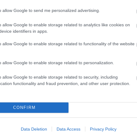
Marke
től 5
to allow Google to send me personalized advertising.
fődíj
díjja
o allow Google to enable storage related to analytics like cookies on
médi
evice identifiers in apps.
Így ha
o allow Google to enable storage related to functionality of the website
o allow Google to enable storage related to personalization.
o allow Google to enable storage related to security, including
cation functionality and fraud prevention, and other user protection.
CONFIRM
Az an
termé
blogc
Data Deletion
Data Access
Privacy Policy
is má