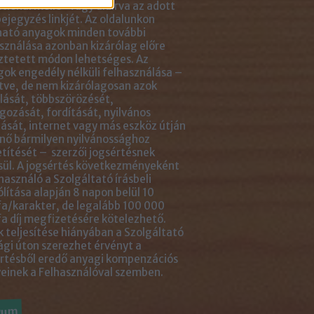
tlenül mellé- vagy aláírva az adott
ejegyzés linkjét. Az oldalunkon
ható anyagok minden további
sználása azonban kizárólag előre
ztetett módon lehetséges. Az
ok engedély nélküli felhasználása –
tve, de nem kizárólagosan azok
ását, többszörözését,
gozását, fordítását, nyilvános
ását, internet vagy más eszköz útján
nő bármilyen nyilvánossághoz
títését – szerzői jogsértésnek
ül. A jogsértés következményeként
használó a Szolgáltató írásbeli
ólítása alapján 8 napon belül 10
a/karakter, de legalább 100 000
a díj megfizetésére kötelezhető.
 teljesítése hiányában a Szolgáltató
ági úton szerezhet érvényt a
rtésből eredő anyagi kompenzációs
einek a Felhasználóval szemben.
vum