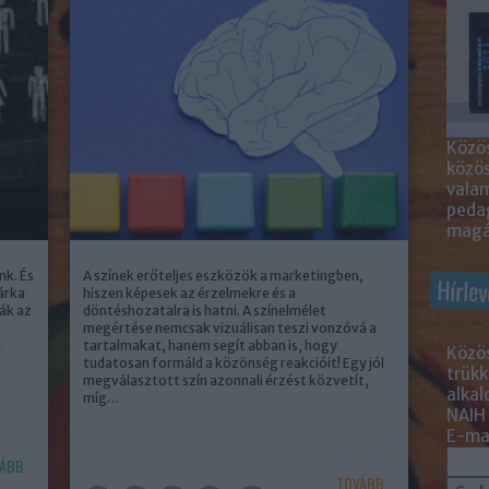
Közös
közö
valam
peda
magá
nk. És
A színek erőteljes eszközök a marketingben,
Hírlev
árka
hiszen képesek az érzelmekre és a
ják az
döntéshozatalra is hatni. A színelmélet
megértése nemcsak vizuálisan teszi vonzóvá a
a
tartalmakat, hanem segít abban is, hogy
Közös
tudatosan formáld a közönség reakcióit! Egy jól
trükk
megválasztott szín azonnali érzést közvetít,
alka
míg…
NAIH
E-mai
ÁBB
TOVÁBB