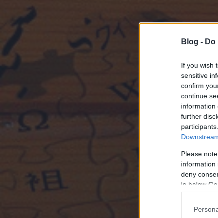
Blog -
Do 
If you wish 
sensitive in
confirm you
continue se
information 
further disc
participants
Downstream 
Please note
information 
deny consent
in below Go
Persona