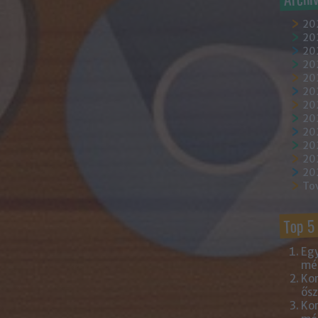
20
202
202
20
202
20
20
20
20
20
20
20
To
Top 5
Egy
mém
Kor
ősz
Kor