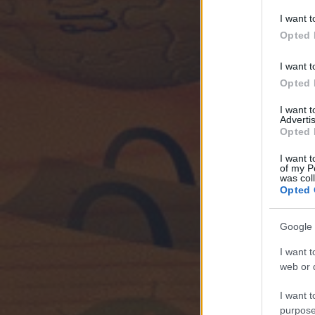
I want t
Opted 
I want t
Opted 
I want 
Advertis
Opted 
I want t
of my P
was col
Opted 
Google 
I want t
web or d
I want t
purpose