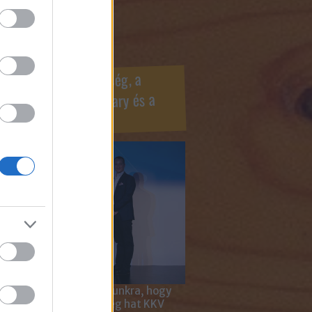
ook oldaldoboz
r Marketing Szövetség, a
ÍV, az Internet Hungary és a
mus szakma díjai
 megtiszteltetés számunkra, hogy
ar Marketing Szövetség hat KKV