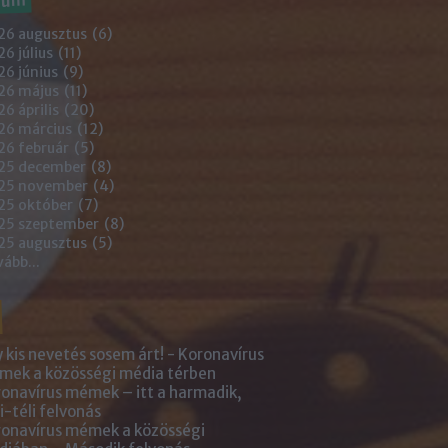
26 augusztus
(
6
)
6 július
(
11
)
6 június
(
9
)
26 május
(
11
)
6 április
(
20
)
26 március
(
12
)
26 február
(
5
)
25 december
(
8
)
25 november
(
4
)
25 október
(
7
)
25 szeptember
(
8
)
25 augusztus
(
5
)
vább
...
 kis nevetés sosem árt! - Koronavírus
ek a közösségi média térben
onavírus mémek – itt a harmadik,
i-téli felvonás
onavírus mémek a közösségi