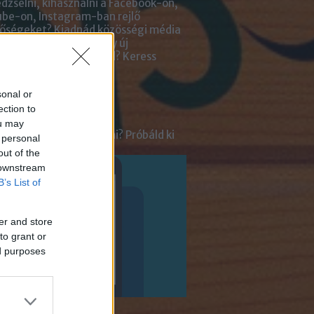
zselni, kihasználni a Facebook-on,
be-on, Instagram-ban rejlő
tőségeket? Kiadnád közösségi média
ai kezelését? Netán egy új
lmazásra van szükséged?
Keress
an bennünket!
sonal or
ot
ection to
ou may
tnél velünk beszélgetni? Próbáld ki
 personal
enger Chatbotunkat!
out of the
 downstream
B’s List of
er and store
to grant or
ed purposes