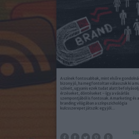
A színek fontosabbak, mint elsőre gondolná
bizony jó, ha megfontoltan válasszuk ki a m
színeit, ugyanis ezek tudat alatt befolyásol
érzéseket, döntéseket – így a vásárlás
szempontjából is fontosak. A marketing és 
branding világában a színpszichológia
kulcsszerepet játszik: egy jól…
TOV