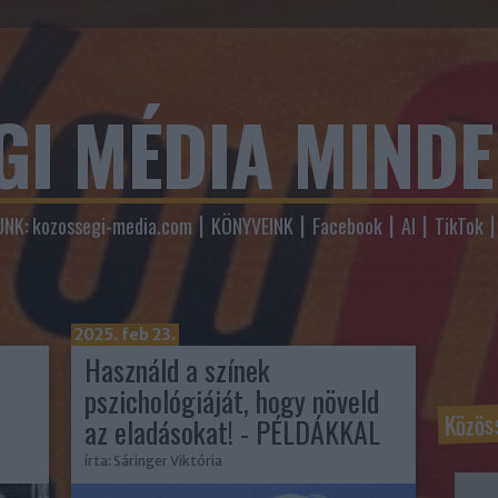
GI MÉDIA MIND
NK: kozossegi-media.com
KÖNYVEINK
Facebook
AI
TikTok
2025. feb 23.
Használd a színek
pszichológiáját, hogy növeld
Közös
az eladásokat! - PÉLDÁKKAL
írta:
Sáringer Viktória