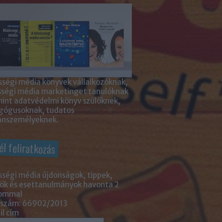
ségi média könyvek vállalkozóknak,
sségi média marketinget tanulóknak
int adatvédelmi könyv szülőknek,
gógusoknak, tudatos
nszemélyeknek.
él feliratkozás
ségi média újdonságok, tippek,
ök és esettanulmányok havonta 2
lommal
 szám: 66902/2013
l cím