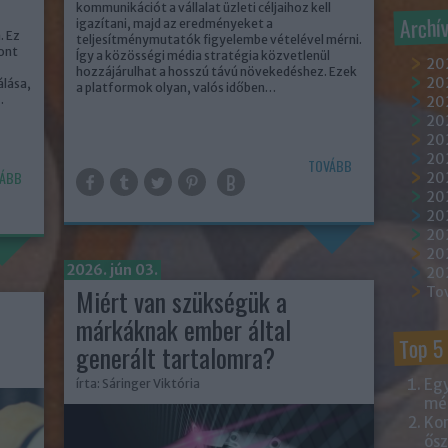
kommunikációt a vállalat üzleti céljaihoz kell
Archí
igazítani, majd az eredményeket a
. Ez
teljesítménymutatók figyelembe vételével mérni.
ont
Így a közösségi média stratégia közvetlenül
20
hozzájárulhat a hosszú távú növekedéshez. Ezek
202
lása,
a platformok olyan, valós időben…
…
202
20
202
20
TOVÁBB
ÁBB
20
20
20
20
20
2026. jún 03.
20
Miért van szükségük a
To
márkáknak ember által
Top 5
generált tartalomra?
Egy
írta:
Sáringer Viktória
mém
Kor
ősz