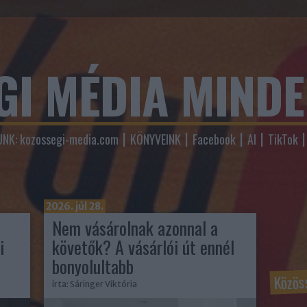
GI MÉDIA MIND
NK: kozossegi-media.com
KÖNYVEINK
Facebook
AI
TikTok
2026. júl 28.
Nem vásárolnak azonnal a
i
követők? A vásárlói út ennél
bonyolultabb
Közös
írta:
Sáringer Viktória