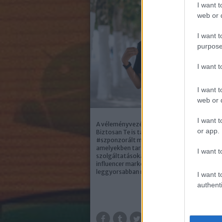
I want t
web or d
I want t
purpose
I want 
I want t
web or d
I want t
A véleményvezérek mindenhol jelen vannak.
or app.
Biztosan Te is találkoztál már #reklám vagy
#szponzorált megjelölésű tartalmakkal,
amelyekben tartalomgyártók termékeket 
I want t
szolgáltatásokat ajánlanak követőiknek. A
influencer marketing az elmúlt években az e
leggyorsabban növekvő digitális…
I want t
authenti
TOV