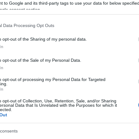
legmeghatározóbb közösségi média
 to Google and its third-party tags to use your data for below specifi
kár
platformjává vált. Sokáig túlnyomó többségben
ogle consent section.
tanak
volt a fiatalabb generáció a felületen, de ma már
Faceb
az idősebb korcsoportok is képviseltetik
st,
magukat, a vállalkozások számára pedig
l Data Processing Opt Outs
e…
kiemelkedő marketinglehetőséggé vált. A
platform…
o opt-out of the Sharing of my personal data.
Magya
In
KREAT
ÁBB
TOVÁBB
o opt-out of the Sale of my Personal Data.
turiz
In
to opt-out of processing my Personal Data for Targeted
ing.
2026. júl 03.
In
em
Mikor éri meg a YouTube
o opt-out of Collection, Use, Retention, Sale, and/or Sharing
Shorts használata?
ersonal Data that Is Unrelated with the Purposes for which it
ete
lected.
Out
írta:
Sáringer Viktória
consents
Nagy