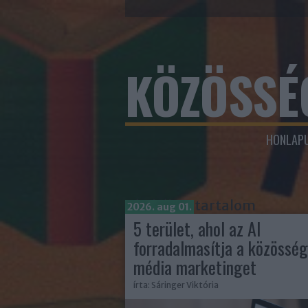
KÖZÖSSÉ
HONLAPU
Címkék
»
tartalom
2026. aug 01.
5 terület, ahol az AI
forradalmasítja a közösség
média marketinget
írta:
Sáringer Viktória