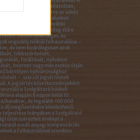
ikkben lévő tartalom 5 százalékát ki
solhatod idézőjelekkel ellátottan,
tlenül mellé- vagy aláírva az adott
ejegyzés linkjét. Az oldalunkon
ható anyagok minden további
sználása azonban kizárólag előre
ztetett módon lehetséges. Az
ok engedély nélküli felhasználása –
tve, de nem kizárólagosan azok
ását, többszörözését,
gozását, fordítását, nyilvános
ását, internet vagy más eszköz útján
nő bármilyen nyilvánossághoz
títését – szerzői jogsértésnek
ül. A jogsértés következményeként
használó a Szolgáltató írásbeli
ólítása alapján 8 napon belül 10
a/karakter, de legalább 100 000
a díj megfizetésére kötelezhető.
 teljesítése hiányában a Szolgáltató
ági úton szerezhet érvényt a
rtésből eredő anyagi kompenzációs
einek a Felhasználóval szemben.