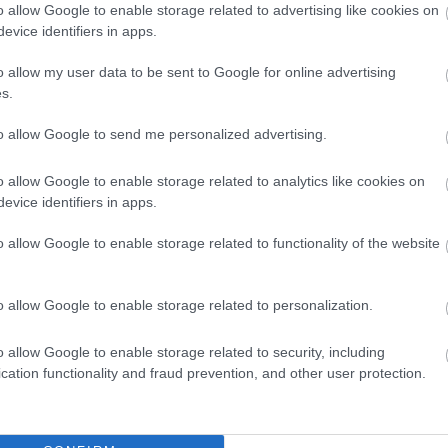
o allow Google to enable storage related to advertising like cookies on
Magy
evice identifiers in apps.
Marke
től 5
o allow my user data to be sent to Google for online advertising
fődíj
s.
díjja
médi
to allow Google to send me personalized advertising.
Így ha
o allow Google to enable storage related to analytics like cookies on
evice identifiers in apps.
A videós tartalom ma már nem csupán kiegészítő
eleme egy marketingstratégiának: ez az egyik
o allow Google to enable storage related to functionality of the website
legerősebb eszköz a márkaépítésben és a
közönségelérésben. A YouTube ebben kiemelkedő
szerepet tölt be, hiszen egyszerre kínál
lehetőséget a gyors láthatóság növelésére és a
vagy
o allow Google to enable storage related to personalization.
hosszú távú közösségépítésre is.…
z
gyik
o allow Google to enable storage related to security, including
cation functionality and fraud prevention, and other user protection.
TOVÁBB
Az an
ÁBB
termé