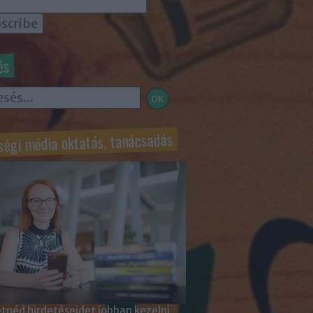
és
ségi média oktatás, tanácsadás
tnéd hirdetéseidet jobban kezelni,