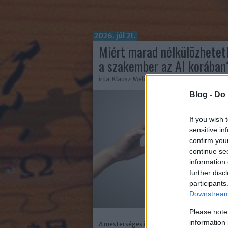
2026. júl 21.
Miért marad nélkülözhetet
a szakember az AI korában
írta:
Klausz Melinda
Blog -
Do 
If you wish 
sensitive in
confirm you
continue se
information 
further disc
participants
Downstream 
Please note
information 
A mesterséges intelligencia robbanásszerű