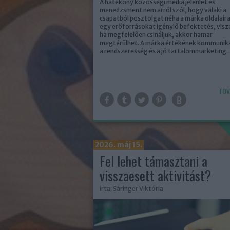
A hatékony közösségi média jelenlét és
menedzsment nem arról szól, hogy valaki a
csapatból posztolgat néha a márka oldalaira
egy erőforrásokat igénylő befektetés, visz
ha megfelelően csináljuk, akkor hamar
megtérülhet. A márka értékének kommuniká
a rendszeresség és a jó tartalommarketing
TOV
2026. máj 15.
Fel lehet támasztani a
visszaesett aktivitást?
írta:
Sáringer Viktória