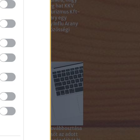
ar Marketing Szövetség hat KKV
ting Gyémánt Díjjal, Turizmus Kft-
 díjjal, az Internet Hungary egy
jal, a KREATÍV pedig egy Influ Arany
l tüntette ki cégünket közösségi
a kampányaiért.
sználd cikkeinket...
yagok linkkel történő továbbosztása
szetesen lehetséges, sőt az adott