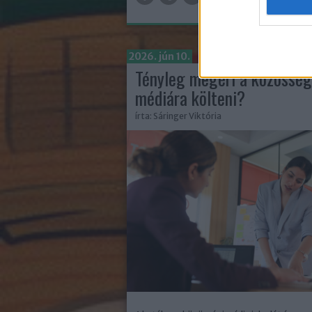
2026. jún 10.
Tényleg megéri a közösség
médiára költeni?
írta:
Sáringer Viktória