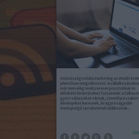
A közösségi média marketing az elmúlt éve
jelentősen megváltozott. A vállalkozásokn
már nem elég rendszeresen posztolniuk és
időnként hirdetéseket futtatniuk: a felhasz
gyors válaszokat várnak, személyre szabot
élményeket keresnek, és egyre nagyobb
mennyiségű tartalommal találkoznak…
TOV