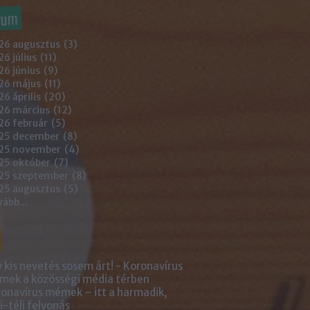
vum
26 augusztus
(
3
)
6 július
(
11
)
6 június
(
9
)
26 május
(
11
)
6 április
(
20
)
26 március
(
12
)
26 február
(
5
)
25 december
(
8
)
25 november
(
4
)
25 október
(
7
)
25 szeptember
(
8
)
25 augusztus
(
5
)
vább
...
 kis nevetés sosem árt! - Koronavírus
ek a közösségi média térben
onavírus mémek – itt a harmadik,
i-téli felvonás