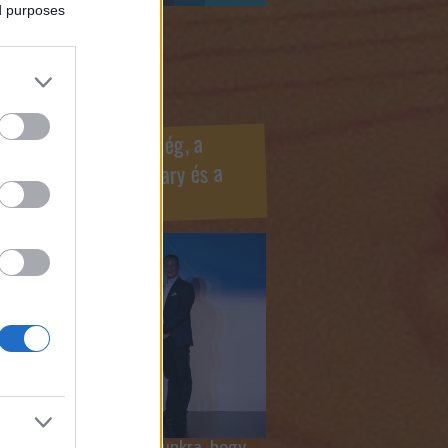
ed purposes
ook oldaldoboz
r Marketing Szövetség, a
ÍV, az Internet Hungary és a
mus szakma díjai
 megtiszteltetés számunkra, hogy