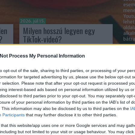
esemé
mened
Youtu
2026. júl 15.
lehe
len
Milyen hosszú legyen egy
oldal
alka
?
TikTok-videó?
bátr
írta:
Sáringer Viktória
Chatb
Not Process My Personal Information
Szere
to opt-out of the sale, sharing to third parties, or processing of your per
Mess
formation for targeted advertising by us, please use the below opt-out s
r selection. Please note that after your opt-out request is processed y
eing interest-based ads based on personal information utilized by us or
disclosed to third parties prior to your opt-out. You may separately opt-
losure of your personal information by third parties on the IAB’s list of
. This information may also be disclosed by us to third parties on the
IA
Participants
that may further disclose it to other third parties.
 that this website/app uses one or more Google services and may gath
including but not limited to your visit or usage behaviour. You may click 
A TikTok néhány év alatt a világ egyik