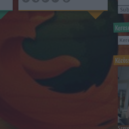
Keres
Közös
Szere