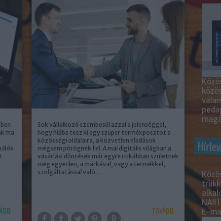
Közös
közö
valam
peda
magá
kben
Sok vállalkozó szembesül azzal a jelenséggel,
ak ma
hogy hiába tesz ki egy szuper termékposztot a
közösségi oldalaira, a közvetlen eladások
Hírlev
nálók
mégsem pörögnek fel. A mai digitális világban a
t
vásárlási döntések már egyre ritkábban születnek
meg egyetlen, a márkával, vagy a termékkel,
szolgáltatással való…
Közös
trükk
alka
NAIH
ÁBB
TOVÁBB
E-mai