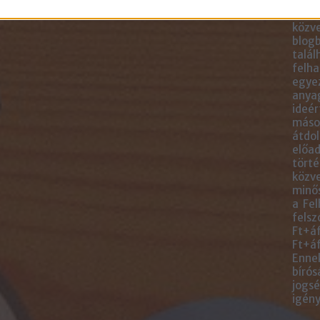
blogc
is má
közve
blogb
talál
felha
egye
anyag
ideér
másol
átdol
előad
törté
közve
minős
a Fel
felsz
Ft+áf
Ft+áf
Ennek
bírós
jogsé
igény