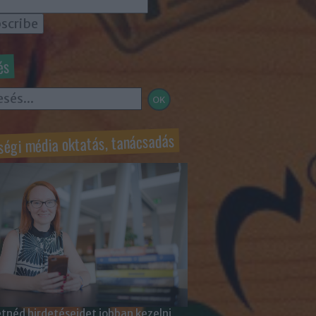
és
ségi média oktatás, tanácsadás
tnéd hirdetéseidet jobban kezelni,