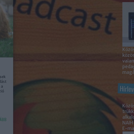
Közös
közö
valam
peda
magá
ések
dást
Hírlev
 a
zió
Közös
trükk
alka
ÁBB
NAIH
E-mai