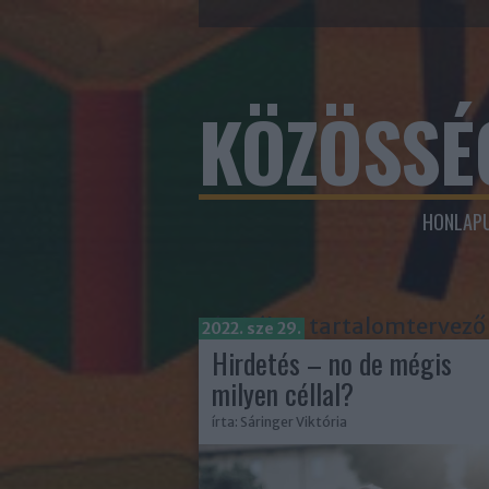
KÖZÖSSÉ
HONLAPU
Címkék
»
tartalomtervező
2022. sze 29.
Hirdetés – no de mégis
milyen céllal?
írta:
Sáringer Viktória