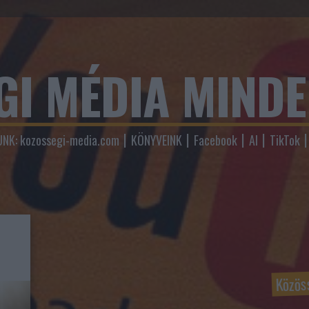
GI MÉDIA MIND
NK: kozossegi-media.com
KÖNYVEINK
Facebook
AI
TikTok
Közös