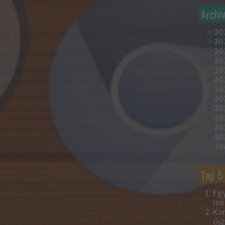
Archí
20
202
202
20
202
20
20
20
20
20
20
20
To
Top 5
Egy
mém
Kor
ősz