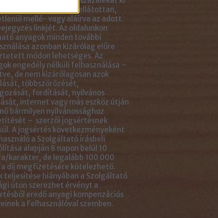
ikkben lévő tartalom 5 százalékát ki
solhatod idézőjelekkel ellátottan,
tlenül mellé- vagy aláírva az adott
ejegyzés linkjét. Az oldalunkon
ható anyagok minden további
sználása azonban kizárólag előre
ztetett módon lehetséges. Az
ok engedély nélküli felhasználása –
tve, de nem kizárólagosan azok
ását, többszörözését,
gozását, fordítását, nyilvános
ását, internet vagy más eszköz útján
nő bármilyen nyilvánossághoz
títését – szerzői jogsértésnek
ül. A jogsértés következményeként
használó a Szolgáltató írásbeli
ólítása alapján 8 napon belül 10
a/karakter, de legalább 100 000
a díj megfizetésére kötelezhető.
 teljesítése hiányában a Szolgáltató
ági úton szerezhet érvényt a
rtésből eredő anyagi kompenzációs
einek a Felhasználóval szemben.