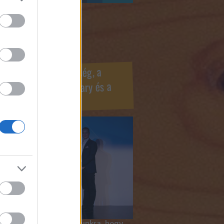
ook oldaldoboz
r Marketing Szövetség, a
ÍV, az Internet Hungary és a
mus szakma díjai
 megtiszteltetés számunkra, hogy