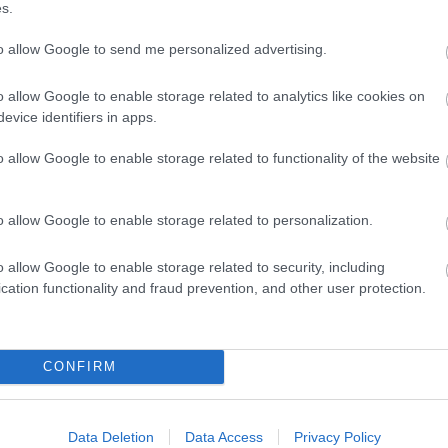
s.
Magy
Marke
to allow Google to send me personalized advertising.
től 5
fődíj
díjja
o allow Google to enable storage related to analytics like cookies on
médi
evice identifiers in apps.
o allow Google to enable storage related to functionality of the website
Így ha
o allow Google to enable storage related to personalization.
o allow Google to enable storage related to security, including
cation functionality and fraud prevention, and other user protection.
CONFIRM
Az an
termé
Data Deletion
Data Access
Privacy Policy