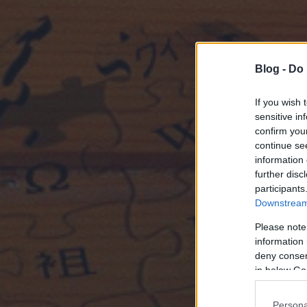
Blog -
Do 
If you wish 
sensitive in
confirm you
continue se
information 
further disc
participants
Downstream 
Please note
information 
deny consent
in below Go
Persona