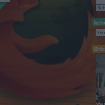
Keres
Közös
Szere