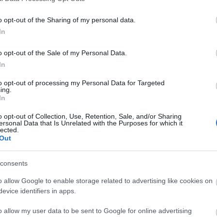
o opt-out of the Sharing of my personal data.
Faceb
In
o opt-out of the Sale of my Personal Data.
In
Magya
KREAT
to opt-out of processing my Personal Data for Targeted
ing.
turiz
In
o opt-out of Collection, Use, Retention, Sale, and/or Sharing
ersonal Data that Is Unrelated with the Purposes for which it
lected.
Out
consents
o allow Google to enable storage related to advertising like cookies on
evice identifiers in apps.
o allow my user data to be sent to Google for online advertising
Nagy