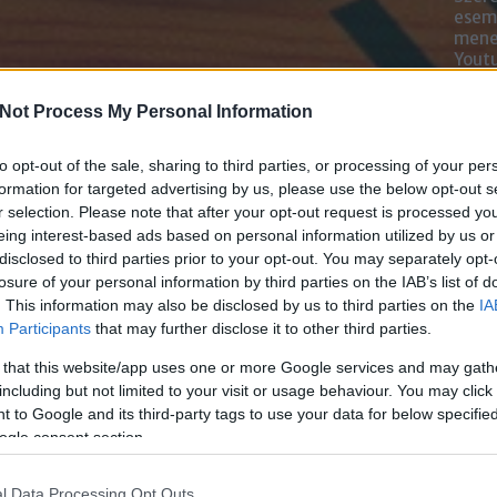
esemé
mened
Youtu
lehe
oldal
Not Process My Personal Information
alka
bátr
to opt-out of the sale, sharing to third parties, or processing of your per
formation for targeted advertising by us, please use the below opt-out s
Chatb
r selection. Please note that after your opt-out request is processed y
eing interest-based ads based on personal information utilized by us or
Szere
disclosed to third parties prior to your opt-out. You may separately opt-
Mess
losure of your personal information by third parties on the IAB’s list of
. This information may also be disclosed by us to third parties on the
IA
Participants
that may further disclose it to other third parties.
 that this website/app uses one or more Google services and may gath
including but not limited to your visit or usage behaviour. You may click 
 to Google and its third-party tags to use your data for below specifi
ogle consent section.
l Data Processing Opt Outs