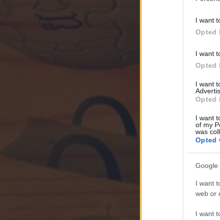
I want t
Opted 
I want t
Opted 
I want 
Advertis
Opted 
I want t
of my P
was col
Opted 
Google 
I want t
web or d
I want t