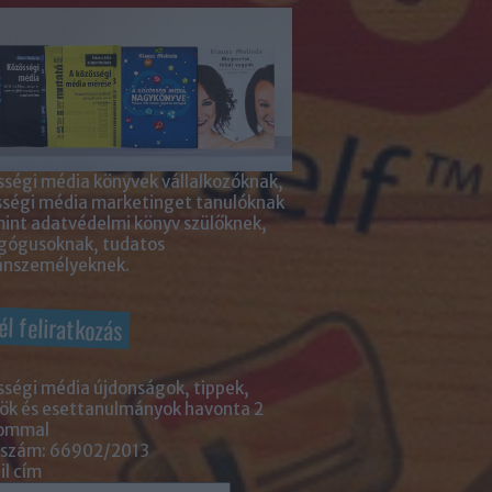
ségi média könyvek vállalkozóknak,
sségi média marketinget tanulóknak
int adatvédelmi könyv szülőknek,
gógusoknak, tudatos
nszemélyeknek.
él feliratkozás
ségi média újdonságok, tippek,
ök és esettanulmányok havonta 2
lommal
 szám: 66902/2013
l cím