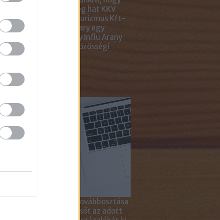
ar Marketing Szövetség hat KKV
ting Gyémánt Díjjal, Turizmus Kft-
 díjjal, az Internet Hungary egy
jal, a KREATÍV pedig egy Influ Arany
l tüntette ki cégünket közösségi
a kampányaiért.
sználd cikkeinket...
yagok linkkel történő továbbosztása
szetesen lehetséges, sőt az adott