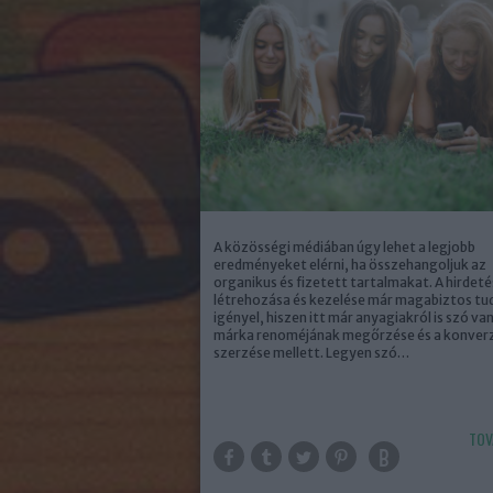
A közösségi médiában úgy lehet a legjobb
eredményeket elérni, ha összehangoljuk az
organikus és fizetett tartalmakat. A hirdet
létrehozása és kezelése már magabiztos tu
igényel, hiszen itt már anyagiakról is szó van
márka renoméjának megőrzése és a konver
szerzése mellett. Legyen szó…
TOV