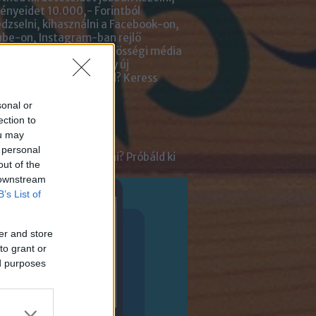
nyeidet 10.000,- Forintból
zselni, kihasználni a Facebook-on,
be-on, Instagram-ban rejlő
tőségeket? Kiadnád közösségi média
ai kezelését? Netán egy új
lmazásra van szükséged?
Keress
an bennünket!
sonal or
ection to
ot
ou may
 personal
tnél velünk beszélgetni? Próbáld ki
out of the
enger Chatbotunkat!
 downstream
B’s List of
er and store
to grant or
ed purposes