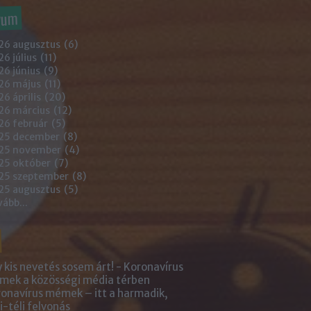
vum
26 augusztus
(
6
)
6 július
(
11
)
6 június
(
9
)
26 május
(
11
)
6 április
(
20
)
26 március
(
12
)
26 február
(
5
)
25 december
(
8
)
25 november
(
4
)
25 október
(
7
)
25 szeptember
(
8
)
25 augusztus
(
5
)
vább
...
 kis nevetés sosem árt! - Koronavírus
ek a közösségi média térben
onavírus mémek – itt a harmadik,
i-téli felvonás