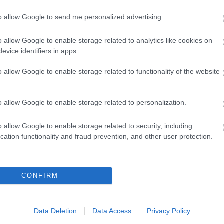
Marke
től 5
to allow Google to send me personalized advertising.
fődíj
díjja
o allow Google to enable storage related to analytics like cookies on
médi
evice identifiers in apps.
Így ha
o allow Google to enable storage related to functionality of the website
o allow Google to enable storage related to personalization.
o allow Google to enable storage related to security, including
cation functionality and fraud prevention, and other user protection.
CONFIRM
Az an
termé
blogc
Data Deletion
Data Access
Privacy Policy
is má