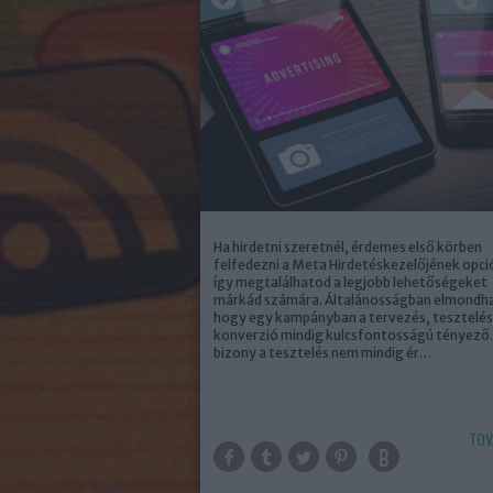
Ha hirdetni szeretnél, érdemes első körben
felfedezni a Meta Hirdetéskezelőjének opció
így megtalálhatod a legjobb lehetőségeket
márkád számára. Általánosságban elmondh
hogy egy kampányban a tervezés, tesztelés
konverzió mindig kulcsfontosságú tényező.
bizony a tesztelés nem mindig ér…
TOV