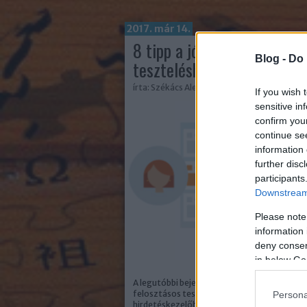
2017. már 14.
8 tipp a jó hirdetés
Blog -
Do 
teszteléshez
írta:
Székács Alexa
If you wish 
sensitive in
confirm you
continue se
information 
further disc
participants
Downstream 
Please note
information 
deny consent
in below Go
A legutóbbi bejegyzésben megnéztük, mi az
felosztásos tesztelés a Facebook
Persona
hirdetéskezelőben, ebben a bejegyzésben