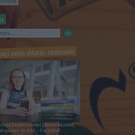
és
ségi média oktatás, tanácsadás
tnéd hirdetéseidet jobban kezelni,
nyeidet 10.000,- Forintból