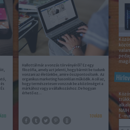
Közös
közö
valam
peda
magá
Hallottál már a vonzás törvényéről? Ez egy
it,
filozófia, amely azt jelenti, hogy bármit be tudunk
vonzani az életünkbe, amire összpontosítunk. Az
Hírlev
ató,
organikus marketing hasonlóan működik. A cél az,
 és
hogy természetesen vonzzuk be a közönséget a
 És
márkához vagy a vállalkozáshoz. De hogyan
érhető ez…
Közös
trükk
alka
NAIH
ÁBB
TOVÁBB
E-mai