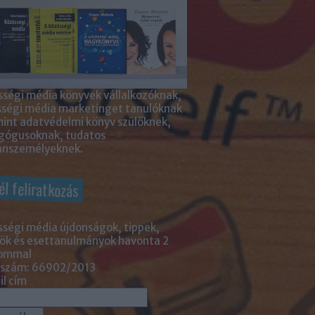
ségi média könyvek vállalkozóknak,
sségi média marketinget tanulóknak
int adatvédelmi könyv szülőknek,
gógusoknak, tudatos
nszemélyeknek.
él feliratkozás
ségi média újdonságok, tippek,
ök és esettanulmányok havonta 2
lommal
 szám: 66902/2013
l cím