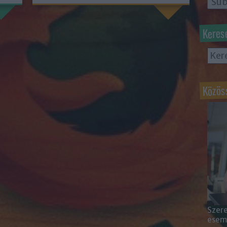
Keres
Közös
Szere
esemé