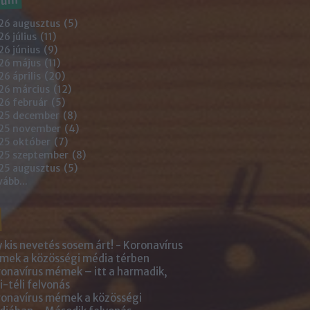
26 augusztus
(
5
)
6 július
(
11
)
6 június
(
9
)
26 május
(
11
)
6 április
(
20
)
26 március
(
12
)
26 február
(
5
)
25 december
(
8
)
25 november
(
4
)
25 október
(
7
)
25 szeptember
(
8
)
25 augusztus
(
5
)
vább
...
 kis nevetés sosem árt! - Koronavírus
ek a közösségi média térben
onavírus mémek – itt a harmadik,
i-téli felvonás
onavírus mémek a közösségi