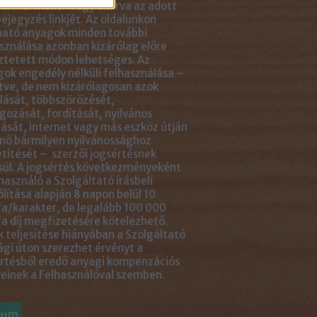
tlenül mellé- vagy aláírva az adott
ejegyzés linkjét. Az oldalunkon
ható anyagok minden további
sználása azonban kizárólag előre
ztetett módon lehetséges. Az
ok engedély nélküli felhasználása –
tve, de nem kizárólagosan azok
ását, többszörözését,
gozását, fordítását, nyilvános
ását, internet vagy más eszköz útján
nő bármilyen nyilvánossághoz
títését – szerzői jogsértésnek
ül. A jogsértés következményeként
használó a Szolgáltató írásbeli
ólítása alapján 8 napon belül 10
a/karakter, de legalább 100 000
a díj megfizetésére kötelezhető.
 teljesítése hiányában a Szolgáltató
ági úton szerezhet érvényt a
rtésből eredő anyagi kompenzációs
einek a Felhasználóval szemben.
vum