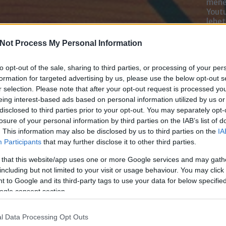
mened
Youtu
lehe
oldal
alka
Not Process My Personal Information
bátr
to opt-out of the sale, sharing to third parties, or processing of your per
Chatb
formation for targeted advertising by us, please use the below opt-out s
r selection. Please note that after your opt-out request is processed y
Szere
eing interest-based ads based on personal information utilized by us or
Mess
disclosed to third parties prior to your opt-out. You may separately opt-
losure of your personal information by third parties on the IAB’s list of
. This information may also be disclosed by us to third parties on the
IA
Participants
that may further disclose it to other third parties.
 that this website/app uses one or more Google services and may gath
including but not limited to your visit or usage behaviour. You may click 
 to Google and its third-party tags to use your data for below specifi
ogle consent section.
l Data Processing Opt Outs