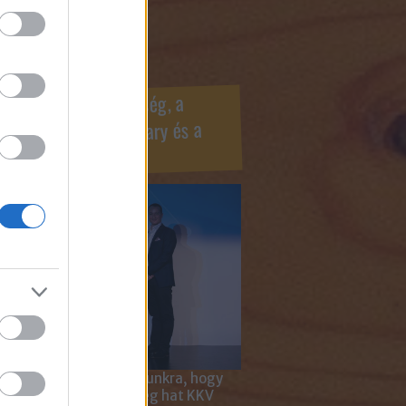
ook oldaldoboz
r Marketing Szövetség, a
ÍV, az Internet Hungary és a
mus szakma díjai
 megtiszteltetés számunkra, hogy
ar Marketing Szövetség hat KKV