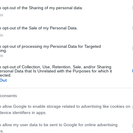
Faceb
amit a
o opt-out of the Sharing of my personal data.
e kell
eleme
In
o opt-out of the Sale of my Personal Data.
Magya
In
KREAT
ÁBB
to opt-out of processing my Personal Data for Targeted
turiz
ing.
In
o opt-out of Collection, Use, Retention, Sale, and/or Sharing
ersonal Data that Is Unrelated with the Purposes for which it
lected.
Out
consents
o allow Google to enable storage related to advertising like cookies on
evice identifiers in apps.
Nagy
o allow my user data to be sent to Google for online advertising
Magy
s.