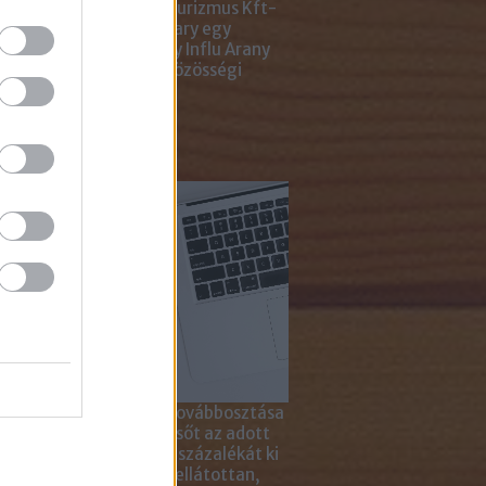
ting Gyémánt Díjjal, Turizmus Kft-
 díjjal, az Internet Hungary egy
jal, a KREATÍV pedig egy Influ Arany
l tüntette ki cégünket közösségi
a kampányaiért.
sználd cikkeinket...
yagok linkkel történő továbbosztása
szetesen lehetséges, sőt az adott
ikkben lévő tartalom 5 százalékát ki
solhatod idézőjelekkel ellátottan,