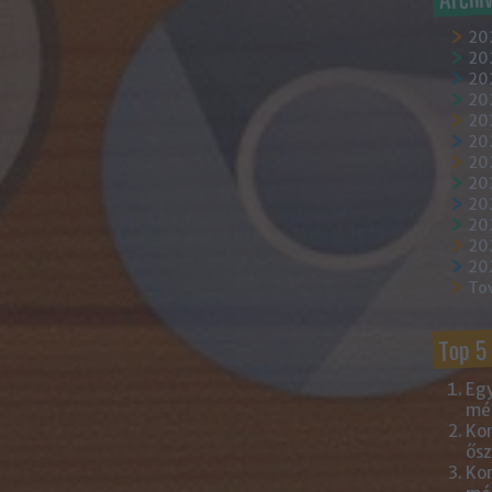
20
202
202
20
202
20
20
20
20
20
20
20
To
Top 5
Egy
mém
Kor
ősz
Kor