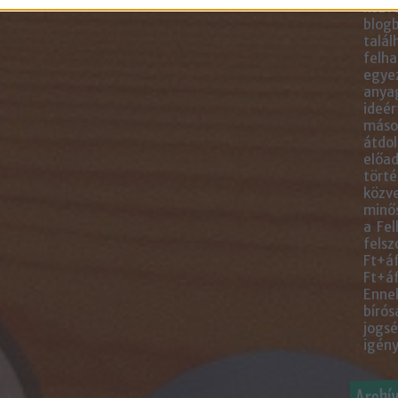
közve
blogb
talál
felha
egye
anyag
ideér
másol
átdol
előad
törté
közve
minős
a Fel
felsz
Ft+áf
Ft+áf
Ennek
bírós
jogsé
igény
Archí