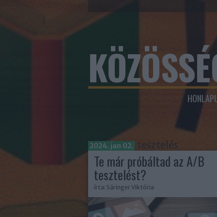
KÖZÖSSÉ
HONLAPU
Címkék
»
tesztelés
2024. jan 02.
Te már próbáltad az A/B
tesztelést?
írta:
Sáringer Viktória