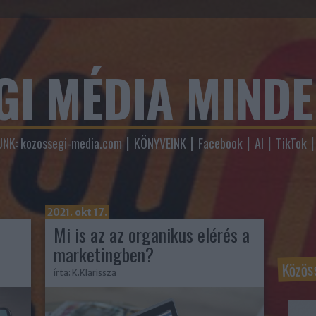
GI MÉDIA MIND
NK: kozossegi-media.com
KÖNYVEINK
Facebook
AI
TikTok
2021. okt 17.
Mi is az az organikus elérés a
marketingben?
Közös
írta:
K.Klarissza