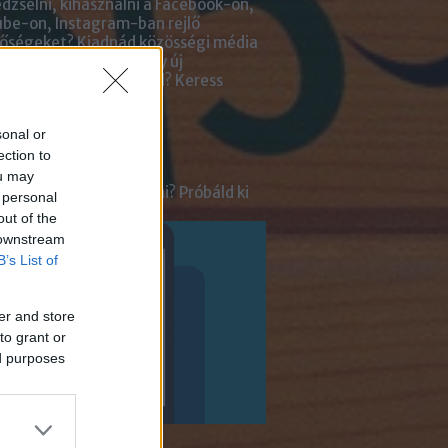
zselni, kihasználni a Facebook-on,
be-on, Instagram-ban rejlő
tőségeket? Kiadnád közösségi média
ai kezelését? Netán egy új
lmazásra van szükséged?
Keress
an bennünket!
sonal or
ot
ection to
ou may
tnél velünk beszélgetni? Próbáld ki
 personal
enger Chatbotunkat!
out of the
 downstream
B’s List of
er and store
to grant or
ed purposes