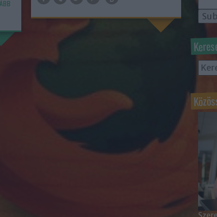
ÁBB
Keres
Közös
Szere