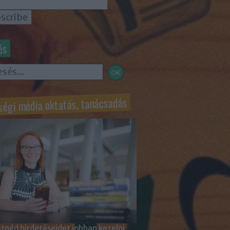
és
ségi média oktatás, tanácsadás
tnéd hirdetéseidet jobban kezelni,