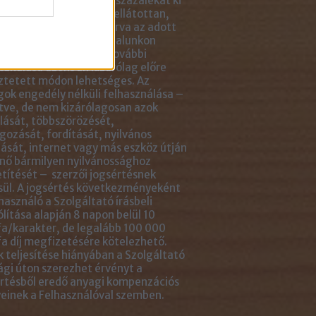
ikkben lévő tartalom 5 százalékát ki
solhatod idézőjelekkel ellátottan,
tlenül mellé- vagy aláírva az adott
ejegyzés linkjét. Az oldalunkon
ható anyagok minden további
sználása azonban kizárólag előre
ztetett módon lehetséges. Az
ok engedély nélküli felhasználása –
tve, de nem kizárólagosan azok
ását, többszörözését,
gozását, fordítását, nyilvános
ását, internet vagy más eszköz útján
nő bármilyen nyilvánossághoz
títését – szerzői jogsértésnek
ül. A jogsértés következményeként
használó a Szolgáltató írásbeli
ólítása alapján 8 napon belül 10
a/karakter, de legalább 100 000
a díj megfizetésére kötelezhető.
 teljesítése hiányában a Szolgáltató
ági úton szerezhet érvényt a
rtésből eredő anyagi kompenzációs
einek a Felhasználóval szemben.