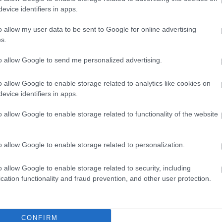
Magy
evice identifiers in apps.
Marke
től 5
o allow my user data to be sent to Google for online advertising
fődíj
s.
díjja
médi
to allow Google to send me personalized advertising.
Így ha
o allow Google to enable storage related to analytics like cookies on
evice identifiers in apps.
o allow Google to enable storage related to functionality of the website
s,
Sok szülő aggódik, hogy a technológia milyen
hatással van a kisgyermekek fejlődésére. A
gyermekek óvodás korban rengeteg új szociális
o allow Google to enable storage related to personalization.
netről
és kognitív képességet vesznek fel és
z
természetesen nem a legjobb, ha egy ilyen fiatal
gyermek órákat tölt a tabletet bámulva. Sok
o allow Google to enable storage related to security, including
szülő félti kisgyermekét, azonban…
cation functionality and fraud prevention, and other user protection.
Az an
ÁBB
TOVÁBB
termé
CONFIRM