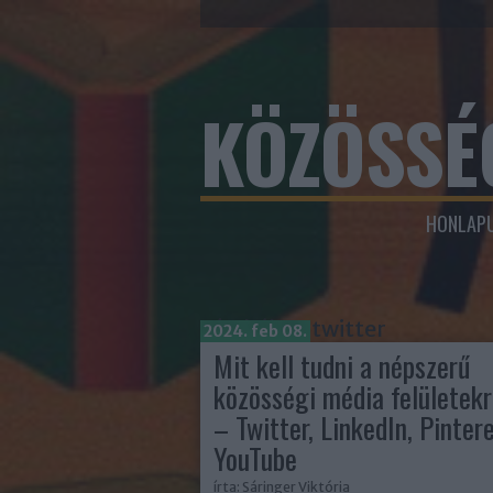
KÖZÖSSÉ
HONLAPU
Címkék
»
twitter
2024. feb 08.
Mit kell tudni a népszerű
közösségi média felületekr
– Twitter, LinkedIn, Pintere
YouTube
írta:
Sáringer Viktória