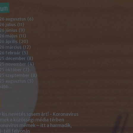
vum
26 augusztus
(
6
)
6 július
(
11
)
6 június
(
9
)
26 május
(
11
)
6 április
(
20
)
26 március
(
12
)
26 február
(
5
)
25 december
(
8
)
25 november
(
4
)
25 október
(
7
)
25 szeptember
(
8
)
25 augusztus
(
5
)
vább
...
 kis nevetés sosem árt! - Koronavírus
ek a közösségi média térben
onavírus mémek – itt a harmadik,
i-téli felvonás