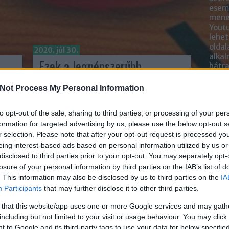
esemé
mened
Youtu
lehe
oldal
2020. júl 30.
alka
i
Ezek a legnépszerűbb
bátr
hangulatjelek a közösségi
Not Process My Personal Information
médiában
Chatb
írta:
K.Klarissza
Szere
to opt-out of the sale, sharing to third parties, or processing of your per
Mess
formation for targeted advertising by us, please use the below opt-out s
r selection. Please note that after your opt-out request is processed y
eing interest-based ads based on personal information utilized by us or
disclosed to third parties prior to your opt-out. You may separately opt-
losure of your personal information by third parties on the IAB’s list of
. This information may also be disclosed by us to third parties on the
IA
Participants
that may further disclose it to other third parties.
 that this website/app uses one or more Google services and may gath
including but not limited to your visit or usage behaviour. You may click 
 to Google and its third-party tags to use your data for below specifi