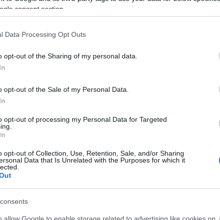
ogle consent section.
Faceb
A hangulatjelek manapság olyanok, mint egy
 –
idegennyelv. Amellett, hogy népszerűek a
l Data Processing Opt Outs
szöveges üzenetküldés, e-mail küldés során és a
 ahová
közösségi médiában, most már olyan játékokat,
iából,
alkalmazásokat, közösségi platformokat és
o opt-out of the Sharing of my personal data.
könyveket is fellelhetünk, amelyek a
Magya
In
hangulatjeleket helyezik előtérbe. Sok…
KREAT
o opt-out of the Sale of my Personal Data.
ÁBB
turiz
In
TOVÁBB
to opt-out of processing my Personal Data for Targeted
ing.
In
o opt-out of Collection, Use, Retention, Sale, and/or Sharing
e,
ersonal Data that Is Unrelated with the Purposes for which it
2020. máj 16.
lected.
él
A közösségi média hatása a
Out
on!
tinédzserekre
consents
írta:
Sáringer Viktória
o allow Google to enable storage related to advertising like cookies on
Nagy