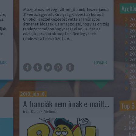
Archí
Mozgalmas hétvége áll mögöttünk, hiszen január
őre,
31-én az Egyesült Királyság kilépett az Európai
20
Ez
Unióból, s ezzel kezdetét vette a 11 hónapos
átmeneti időszak. Ez arra szolgál, hogy az ország
202
djuk
rendezett módon hagyhassa el az EU-t és az
202
en
eddigi kapcsolatok megfelelően legyenek
20
rendezve a felek között. A…
202
20
20
20
ÁBB
TOVÁBB
20
20
20
20
To
2013. jún 18.
A franciák nem írnak e-mailt...
Top 5
írta:
Klausz.Melinda
Egy
mém
Kor
ősz