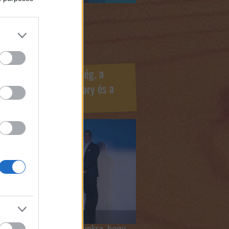
ook oldaldoboz
r Marketing Szövetség, a
ÍV, az Internet Hungary és a
mus szakma díjai
 megtiszteltetés számunkra, hogy