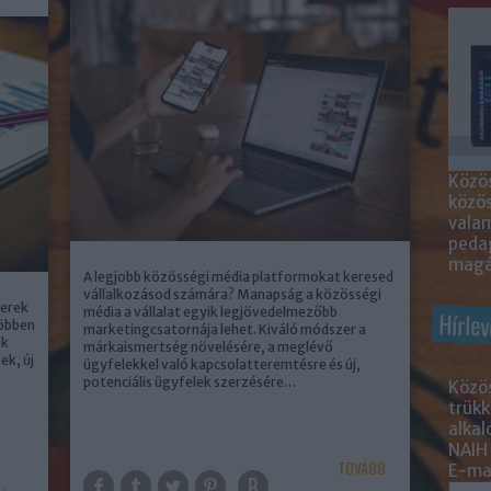
Közös
közö
valam
peda
magá
A legjobb közösségi média platformokat keresed
vállalkozásod számára? Manapság a közösségi
berek
média a vállalat egyik legjövedelmezőbb
Hírlev
többen
marketingcsatornája lehet. Kiváló módszer a
ek
márkaismertség növelésére, a meglévő
ek, új
ügyfelekkel való kapcsolatteremtésre és új,
potenciális ügyfelek szerzésére…
Közös
trükk
alka
NAIH
TOVÁBB
E-mai