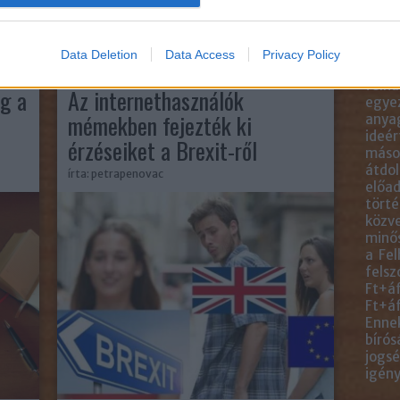
blogc
is má
közve
blogb
Data Deletion
Data Access
Privacy Policy
talál
2020. feb 05.
felha
g a
Az internethasználók
egye
mémekben fejezték ki
anyag
ideér
érzéseiket a Brexit-ről
másol
átdol
írta:
petrapenovac
előad
törté
közve
minős
a Fel
felsz
Ft+áf
Ft+áf
Ennek
bírós
jogsé
igény