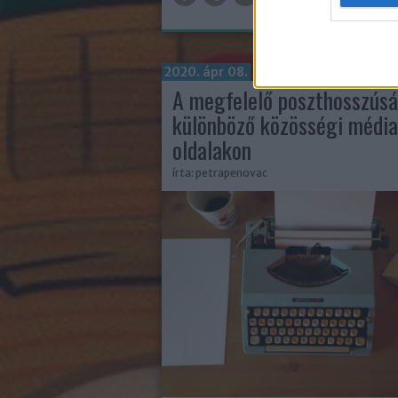
2020. ápr 08.
A megfelelő poszthosszúsá
különböző közösségi média
oldalakon
írta:
petrapenovac