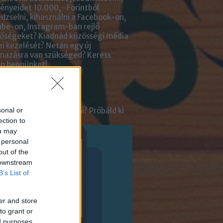
nyeidet 10.000,- Forintból
zselni, kihasználni a Facebook-on,
be-on, Instagram-ban rejlő
tőségeket? Kiadnád közösségi média
ai kezelését? Netán egy új
lmazásra van szükséged?
Keress
an bennünket!
ot
tnél velünk beszélgetni? Próbáld ki
sonal or
enger Chatbotunkat!
ection to
ou may
 personal
out of the
 downstream
B’s List of
er and store
to grant or
ed purposes