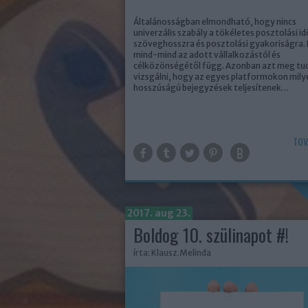
Általánosságban elmondható, hogy nincs
univerzális szabály a tökéletes posztolási id
szöveghosszra és posztolási gyakoriságra. 
mind-mind az adott vállalkozástól és
célközönségétől függ. Azonban azt meg tu
vizsgálni, hogy az egyes platformokon mily
hosszúságú bejegyzések teljesítenek…
TOV
2017. aug 23.
Boldog 10. szülinapot #!
írta:
Klausz.Melinda