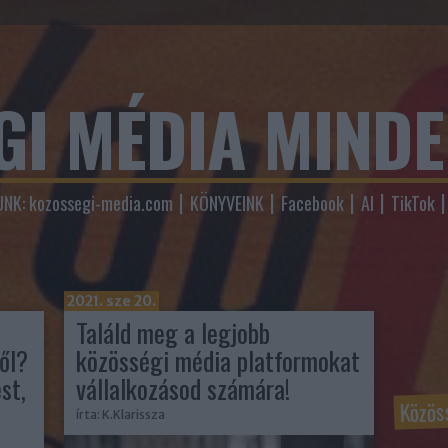
GI MÉDIA MIND
NK: kozossegi-media.com
KÖNYVEINK
Facebook
AI
TikTok
2021. sze 20.
Találd meg a legjobb
ől?
közösségi média platformokat
st,
vállalkozásod számára!
Közös
írta:
K.Klarissza