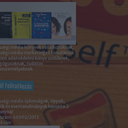
ségi média könyvek vállalkozóknak,
sségi média marketinget tanulóknak
int adatvédelmi könyv szülőknek,
gógusoknak, tudatos
nszemélyeknek.
él feliratkozás
ségi média újdonságok, tippek,
ök és esettanulmányok havonta 2
lommal
 szám: 66902/2013
l cím