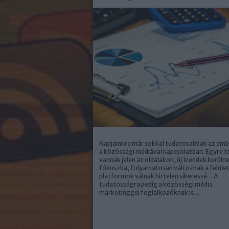
Napjainkra már sokkal tudatosabbak az em
a közösségi médiával kapcsolatban. Egyre 
vannak jelen az oldalakon, új trendek kerüln
fókuszba, folyamatosan változnak a felület
platformok válnak hirtelen sikeressé… A
tudatosságra pedig a közösségi média
marketinggel foglalkozóknak is…