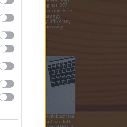
ar Marketing Szövetség hat KKV
ting Gyémánt Díjjal, Turizmus Kft-
 díjjal, az Internet Hungary egy
jal, a KREATÍV pedig egy Influ Arany
l tüntette ki cégünket közösségi
a kampányaiért.
sználd cikkeinket...
yagok linkkel történő továbbosztása
szetesen lehetséges, sőt az adott