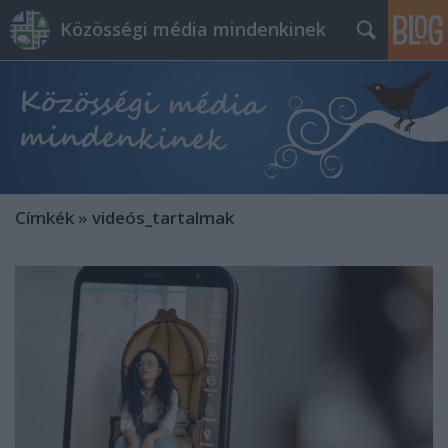
Közösségi média mindenkinek
Címkék
»
videós_tartalmak