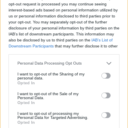
opt-out request is processed you may continue seeing
interest-based ads based on personal information utilized by
us or personal information disclosed to third parties prior to
your opt-out. You may separately opt-out of the further
disclosure of your personal information by third parties on the
IAB’s list of downstream participants. This information may
also be disclosed by us to third parties on the
IAB’s List of
Downstream Participants
that may further disclose it to other
third parties.
Please note that this website/app uses one or more Google
Personal Data Processing Opt Outs
services and may gather and store information including but
not limited to your visit or usage behaviour. You may click to
I want to opt-out of the Sharing of my
personal data.
Hogyan készíts hatékony videós
grant or deny consent to Google and its third-party tags to
Opted In
use your data for below specified purposes in below Google
tartalmakat?
consent section.
I want to opt-out of the Sale of my
Personal Data.
K.Klarissza
•
2022. december 22.
Opted In
Kíváncsi vagy arra, hogyan készíthetsz hatékony
I want to opt-out of processing my
Personal Data for Targeted Advertising.
videós tartalmakat az Instagram, TikTok, YouTube
Opted In
és más közösségi média platformok számára? Ebből