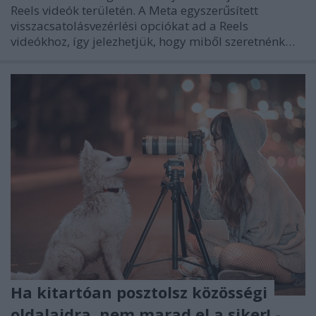
Reels videók területén. A Meta egyszerűsített
visszacsatolásvezérlési opciókat ad a Reels
videókhoz, így jelezhetjük, hogy miből szeretnénk…
Ha kitartóan posztolsz közösségi
oldalaidra, nem marad el a siker! -