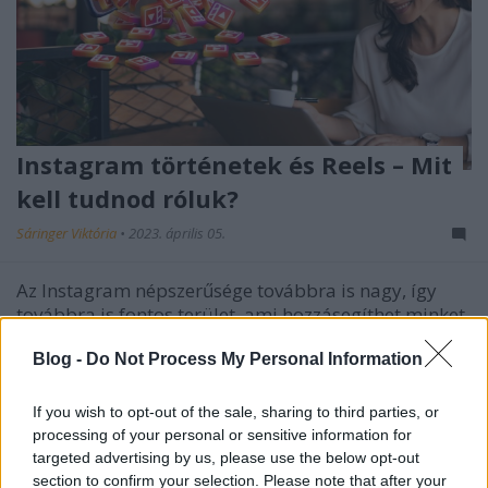
Instagram történetek és Reels – Mit
kell tudnod róluk?
Sáringer Viktória
•
2023. április 05.
Az Instagram népszerűsége továbbra is nagy, így
továbbra is fontos terület, ami hozzásegíthet minket
üzleti céljaink eléréséhez. Ebben a cikkben a
Blog -
Do Not Process My Personal Information
legfontosabb statisztikákat osztjuk meg a történetek
és a Reels videók kapcsán, amik irányt mutatnak,
hogyan tervezzük meg idei stratégiánkat. Vágjunk…
If you wish to opt-out of the sale, sharing to third parties, or
processing of your personal or sensitive information for
targeted advertising by us, please use the below opt-out
section to confirm your selection. Please note that after your