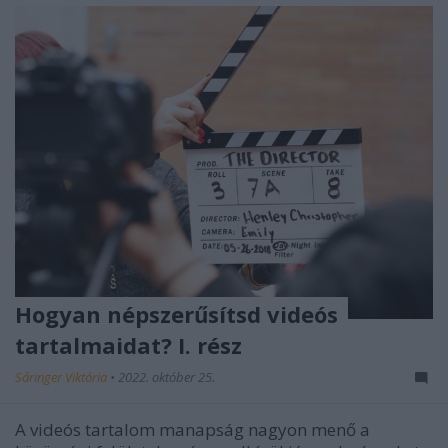
Hogyan népszerűsítsd videós
tartalmaidat? I. rész
Sáringer Viktória
•
2022. október 25.
A videós tartalom manapság nagyon menő a