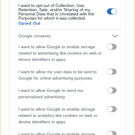
a cikkből megtudhatod, hogyan hozhatsz létre
I want to opt-out of Collection, Use,
Retention, Sale, and/or Sharing of my
marketingcélokat szolgáló videótartalom stratégiát.
Personal Data that Is Unrelated with the
Elő a videós tartalmakkal! Jelenleg a videós
Purposes for which it was collected.
Opted Out
tartalmak…
Google consents
I want to allow Google to enable storage
related to advertising like cookies on web or
device identifiers in apps.
I want to allow my user data to be sent to
Google for online advertising purposes.
I want to allow Google to send me
personalized advertising.
I want to allow Google to enable storage
related to analytics like cookies on web or
device identifiers in apps.
Instagram Reels – Milyen tartalmat
I want to allow Google to enable storage