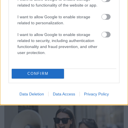
készítsek? II.rész - PÉLDÁKKAL
related to functionality of the website or app.
Sáringer Viktória
•
2022. november 24.
I want to allow Google to enable storage
related to personalization.
Napjainkban egyre többen aktívak a közösségi
I want to allow Google to enable storage
oldalakon és a legnépszerűbbek között említhetjük a
related to security, including authentication
Meta felületeit is. Ide tartozik például a Facebook és
functionality and fraud prevention, and other
az Instagram. Ezek a platformok mindig újabb és
user protection.
újabb fejlesztésekkel rukkolnak elő, hogy
megelőzzék (vagy éppen utolérjék) a vetélytársakat
és…
CONFIRM
Data Deletion
Data Access
Privacy Policy