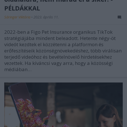
PÉLDÁKKAL
Sáringer Viktória
•
2023. április 11.
2022-ben a Figo Pet Insurance organikus TikTok
stratégiájába mindent beleadott. Hetente négy-öt
videót kezdtek el közzétenni a platformon és
erőfeszítéseik közönségnövekedéshez, több virálisan
terjedő videóhoz és bevételnövelő hirdetésekhez
vezettek. Ha kíváncsi vagy arra, hogy a közösségi
médiában…