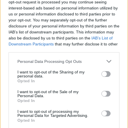
opt-out request is processed you may continue seeing
interest-based ads based on personal information utilized by
us or personal information disclosed to third parties prior to
your opt-out. You may separately opt-out of the further
disclosure of your personal information by third parties on the
IAB’s list of downstream participants. This information may
also be disclosed by us to third parties on the
IAB’s List of
Downstream Participants
that may further disclose it to other
third parties.
Please note that this website/app uses one or more Google
Personal Data Processing Opt Outs
services and may gather and store information including but
not limited to your visit or usage behaviour. You may click to
I want to opt-out of the Sharing of my
personal data.
grant or deny consent to Google and its third-party tags to
Instagram történetek és Reels – Mit
Opted In
use your data for below specified purposes in below Google
kell tudnod róluk?
consent section.
I want to opt-out of the Sale of my
Personal Data.
Sáringer Viktória
•
2023. április 05.
Opted In
I want to opt-out of processing my
Az Instagram népszerűsége továbbra is nagy, így
Personal Data for Targeted Advertising.
továbbra is fontos terület, ami hozzásegíthet minket
Opted In
üzleti céljaink eléréséhez. Ebben a cikkben a