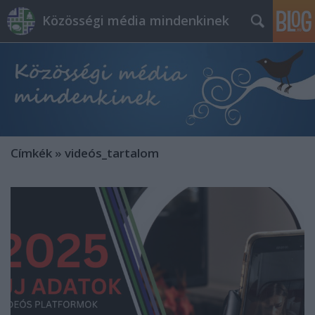
Közösségi média mindenkinek
Címkék
»
videós_tartalom