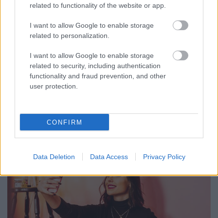
related to functionality of the website or app.
Sáringer Viktória
•
2023. március 26.
I want to allow Google to enable storage
related to personalization.
Ha közösségi média területén dolgozol, akkor biztos
találkoztál már a virális tartalom kifejezéssel. Ez
I want to allow Google to enable storage
olyan közösségi média tartalmakra utal, amik nagy
related to security, including authentication
érdeklődést váltanak ki és gyorsan terjednek a
functionality and fraud prevention, and other
közösségi platformokon. Sok vállalkozás tekinti a
user protection.
virális marketinget egy remek módszernek, hogy…
CONFIRM
Data Deletion
Data Access
Privacy Policy