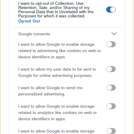
I want to opt-out of Collection, Use,
legfontosabb statisztikákat osztjuk meg a történetek
Retention, Sale, and/or Sharing of my
és a Reels videók kapcsán, amik irányt mutatnak,
Personal Data that Is Unrelated with the
Purposes for which it was collected.
hogyan tervezzük meg idei stratégiánkat. Vágjunk…
Opted Out
Google consents
I want to allow Google to enable storage
related to advertising like cookies on web or
device identifiers in apps.
I want to allow my user data to be sent to
Google for online advertising purposes.
I want to allow Google to send me
personalized advertising.
I want to allow Google to enable storage
related to analytics like cookies on web or
device identifiers in apps.
Működik virális marketing? –
I want to allow Google to enable storage
PÉLDÁKKAL!