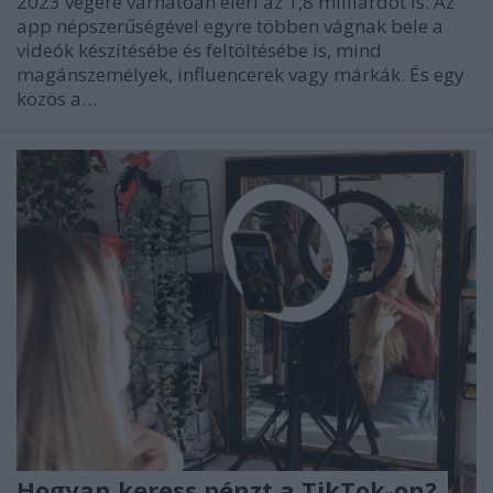
2023 végére várhatóan eléri az 1,8 milliárdot is. Az
app népszerűségével egyre többen vágnak bele a
videók készítésébe és feltöltésébe is, mind
magánszemélyek, influencerek vagy márkák. És egy
közös a…
Hogyan keress pénzt a TikTok-on?