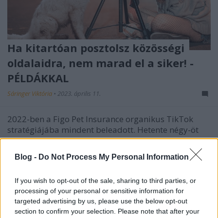
Ha kitartóan posztolsz közösségi
oldalaidra, nem marad el a siker! -
PÉLDÁKKAL
Sáringer Viktória
•
2023. április 11.
2022-ben a Figo Pet Insurance organikus TikTok
stratégiájába mindent beleadott. Hetente négy-öt
videót kezdtek el közzétenni a platformon és
erőfeszítéseik közönségnövekedéshez, több virálisan
Blog -
Do Not Process My Personal Information
terjedő videóhoz és bevételnövelő hirdetésekhez
vezettek. Ha kíváncsi vagy arra, hogy a közösségi
If you wish to opt-out of the sale, sharing to third parties, or
médiában…
processing of your personal or sensitive information for
targeted advertising by us, please use the below opt-out
section to confirm your selection. Please note that after your