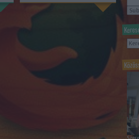
Keres
Közös
Szere