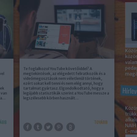
Közös
közö
valam
peda
Te foglalkozol YouTube követőiddel? A
magá
vel
megtekintések, az elégedett feliratkozók és a
videómegosztások nem véletlenül történek,
ezért sokat kell tenni és nem elég annyi, hogy
Hírlev
nek
tartalmat gyártasz. Elgondolkodtató, hogy a
r van
legújabb statisztikák szerint a YouTube messze a
ba…
legszélesebb körben használt…
Közös
trükk
alka
ÁBB
TOVÁBB
NAIH
E-mai