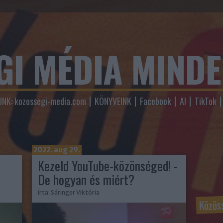
GI MÉDIA MIND
NK: kozossegi-media.com
KÖNYVEINK
Facebook
AI
TikTok
2022. aug 29.
Kezeld YouTube-közönséged! -
De hogyan és miért?
írta:
Sáringer Viktória
Közös