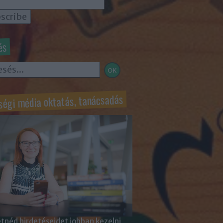
és
ségi média oktatás, tanácsadás
tnéd hirdetéseidet jobban kezelni,