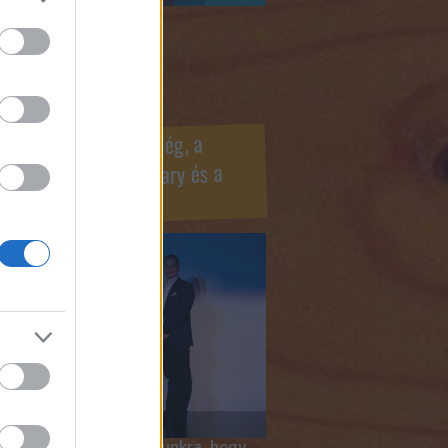
ook oldaldoboz
r Marketing Szövetség, a
ÍV, az Internet Hungary és a
mus szakma díjai
 megtiszteltetés számunkra, hogy