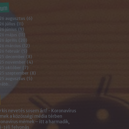
vum
26 augusztus
(
6
)
6 július
(
11
)
6 június
(
9
)
26 május
(
11
)
6 április
(
20
)
26 március
(
12
)
26 február
(
5
)
25 december
(
8
)
25 november
(
4
)
25 október
(
7
)
25 szeptember
(
8
)
25 augusztus
(
5
)
vább
...
 kis nevetés sosem árt! - Koronavírus
ek a közösségi média térben
onavírus mémek – itt a harmadik,
i-téli felvonás