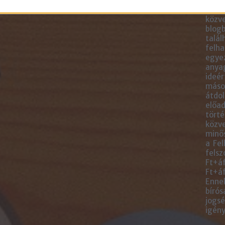
blogc
is má
közve
blogb
talál
felha
egye
anyag
ideér
másol
átdol
előad
törté
közve
minős
a Fel
felsz
Ft+áf
Ft+áf
Ennek
bírós
jogsé
igény