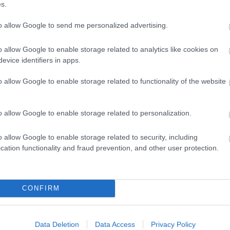
s.
Magy
Marke
to allow Google to send me personalized advertising.
től 5
fődíj
díjja
o allow Google to enable storage related to analytics like cookies on
médi
evice identifiers in apps.
o allow Google to enable storage related to functionality of the website
Így ha
o allow Google to enable storage related to personalization.
o allow Google to enable storage related to security, including
cation functionality and fraud prevention, and other user protection.
CONFIRM
Az an
termé
Data Deletion
Data Access
Privacy Policy